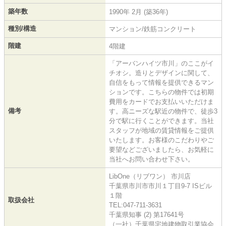
築年数
1990年 2月 (築36年)
種別/構造
マンション/鉄筋コンクリート
階建
4階建
「アーバンハイツ市川」のここがイ
チオシ。造りとデザインに関して、
自信をもって情報を提供できるマン
ションです。こちらの物件では初期
費用をカードでお支払いいただけま
備考
す。高ニーズな駅近の物件で、徒歩3
分で駅に行くことができます。当社
スタッフが地域の賃貸情報をご提供
いたします。お客様のこだわりやご
要望などございましたら、お気軽に
当社へお問い合わせ下さい。
LibOne（リブワン） 市川店
千葉県市川市市川１丁目9-7 ISビル
１階
取扱会社
TEL:047-711-3631
千葉県知事 (2) 第17641号
（一社）千葉県宅地建物取引業協会