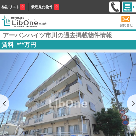
0
0
検討リスト
最近見た物件
お問合せ
アーバンハイツ市川の過去掲載物件情報
賃料
***
万円