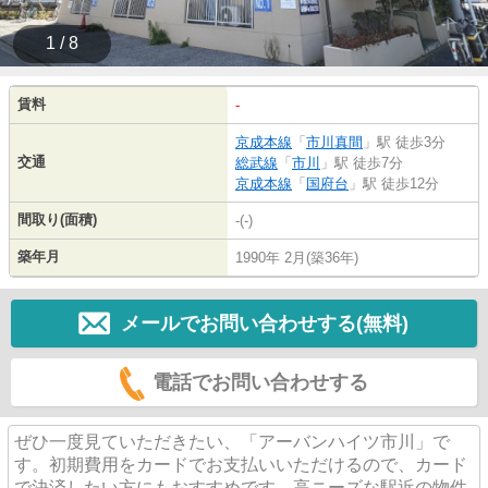
1 / 8
賃料
-
京成本線
「
市川真間
」駅 徒歩3分
交通
総武線
「
市川
」駅 徒歩7分
京成本線
「
国府台
」駅 徒歩12分
間取り(面積)
-(-)
築年月
1990年 2月(築36年)
メールでお問い合わせする(無料)
電話でお問い合わせする
ぜひ一度見ていただきたい、「アーバンハイツ市川」で
す。初期費用をカードでお支払いいただけるので、カード
で決済したい方にもおすすめです。高ニーズな駅近の物件