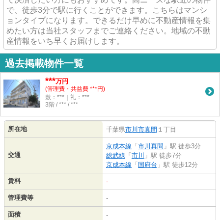
で、徒歩3分で駅に行くことができます。こちらはマンシ
ョンタイプになります。できるだけ早めに不動産情報を集
めたい方は当社スタッフまでご連絡ください。地域の不動
産情報をいち早くお届けします。
過去掲載物件一覧
***
万円
(管理費・共益費 ***円)
敷：***｜礼：***
3階 / *** / ***
所在地
千葉県
市川市
真間
１丁目
京成本線
「
市川真間
」駅 徒歩3分
交通
総武線
「
市川
」駅 徒歩7分
京成本線
「
国府台
」駅 徒歩12分
賃料
-
管理費等
-
面積
-