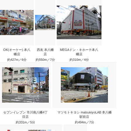
OK(オーケー) 本八
西友 本八幡
MEGAドン・キホーテ本八
幡店
店
幡店
約427m／6分
約550m／7分
約310m／4分
セブンイレブン 市川南八幡4丁
マツモトキヨシ matsukiyoLAB 本八幡
目店
駅前店
約331m／5分
約494m／7分