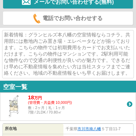
メールでお問い合わせする(無料)
電話でお問い合わせする
新着情報：グランヒルズ本八幡の空室情報ならコチラ。共
用部には敷地内ごみ置き場・エレベータなどが揃っており
ます。こちらの物件では初期費用をカードでお支払いいた
だけます。こちらの物件はマンションです。2駅利用可能
な物件なので交通の利便性が良いのが魅力です。できるだ
け早めに不動産情報を集めたい方は当社スタッフまでご連
絡ください。地域の不動産情報をいち早くお届けします。
空室一覧
18
万
円
(管理費・共益費 10,000円)
敷：2ヶ月｜礼：1ヶ月
7階 / 2LDK / 70.80㎡
所在地
千葉県
市川市
南八幡
５丁目11-7