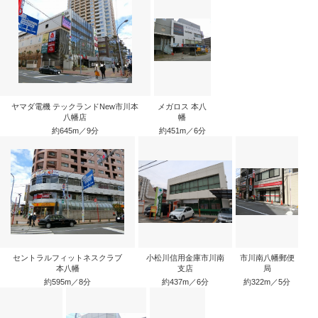
ヤマダ電機 テックランドNew市川本
メガロス 本八
八幡店
幡
約645m／9分
約451m／6分
セントラルフィットネスクラブ
小松川信用金庫市川南
市川南八幡郵便
本八幡
支店
局
約595m／8分
約437m／6分
約322m／5分