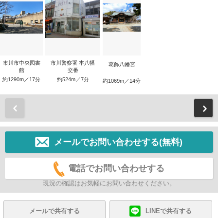
市川市中央図書
市川警察署 本八幡
葛飾八幡宮
館
交番
約1290m／17分
約524m／7分
約1069m／14分
前
メールでお問い合わせする(無料)
電話でお問い合わせする
現況の確認はお気軽にお問い合わせください。
メールで共有する
LINEで共有する