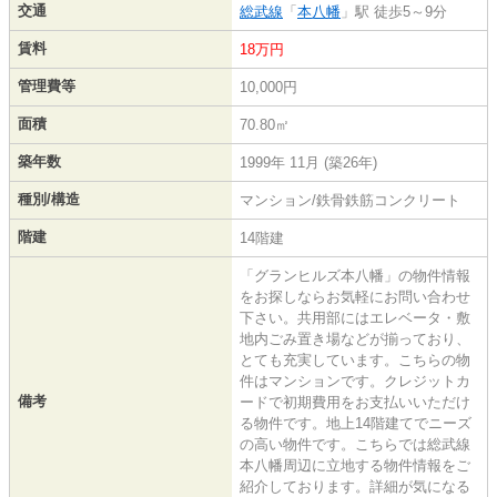
交通
総武線
「
本八幡
」駅 徒歩5～9分
賃料
18万円
管理費等
10,000円
面積
70.80㎡
築年数
1999年 11月 (築26年)
種別/構造
マンション/鉄骨鉄筋コンクリート
階建
14階建
「グランヒルズ本八幡」の物件情報
をお探しならお気軽にお問い合わせ
下さい。共用部にはエレベータ・敷
地内ごみ置き場などが揃っており、
とても充実しています。こちらの物
件はマンションです。クレジットカ
備考
ードで初期費用をお支払いいただけ
る物件です。地上14階建てでニーズ
の高い物件です。こちらでは総武線
本八幡周辺に立地する物件情報をご
紹介しております。詳細が気になる