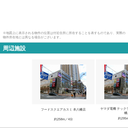
※地図上に表示される物件の位置は付近住所に所在することを表すものであり、実際の
物件所在地とは異なる場合がございます。
周辺施設
ヤマダ電機 テック
フードスクエアカスミ 本八幡店
幡
約295
約258m／4分