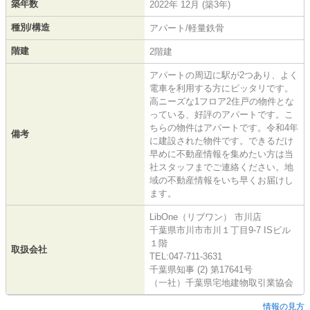
築年数
2022年 12月 (築3年)
種別/構造
アパート/軽量鉄骨
階建
2階建
アパートの周辺に駅が2つあり、よく
電車を利用する方にピッタリです。
高ニーズな1フロア2住戸の物件とな
っている、好評のアパートです。こ
ちらの物件はアパートです。令和4年
備考
に建設された物件です。できるだけ
早めに不動産情報を集めたい方は当
社スタッフまでご連絡ください。地
域の不動産情報をいち早くお届けし
ます。
LibOne（リブワン） 市川店
千葉県市川市市川１丁目9-7 ISビル
１階
取扱会社
TEL:047-711-3631
千葉県知事 (2) 第17641号
（一社）千葉県宅地建物取引業協会
情報の見方