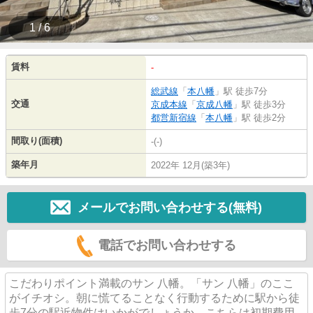
1 / 6
賃料
-
総武線
「
本八幡
」駅 徒歩7分
交通
京成本線
「
京成八幡
」駅 徒歩3分
都営新宿線
「
本八幡
」駅 徒歩2分
間取り(面積)
-(-)
築年月
2022年 12月(築3年)
メールでお問い合わせする(無料)
電話でお問い合わせする
こだわりポイント満載のサン 八幡。「サン 八幡」のここ
がイチオシ。朝に慌てることなく行動するために駅から徒
歩7分の駅近物件はいかがでしょうか。こちらは初期費用