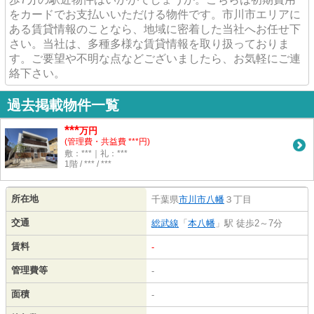
をカードでお支払いいただける物件です。市川市エリアに
ある賃貸情報のことなら、地域に密着した当社へお任せ下
さい。当社は、多種多様な賃貸情報を取り扱っておりま
す。ご要望や不明な点などございましたら、お気軽にご連
絡下さい。
過去掲載物件一覧
***
万円
(管理費・共益費 ***円)
敷：***｜礼：***
1階 / *** / ***
所在地
千葉県
市川市
八幡
３丁目
交通
総武線
「
本八幡
」駅 徒歩2～7分
賃料
-
管理費等
-
面積
-