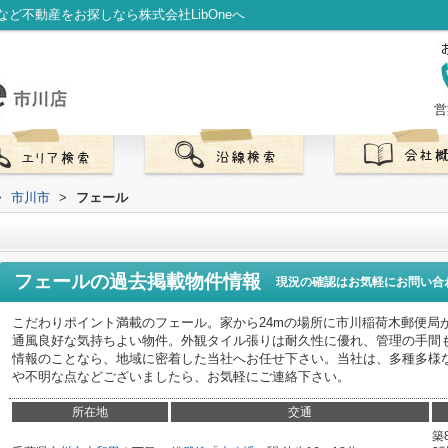
ど不動産をお探しなら株式会社LibOneへ
営
>
市川市
>
フェール
フェール
の過去掲載物件情報
現況の確認はお気軽にお問い合
こだわりポイント満載のフェール。家から24mの場所に市川稲荷木郵便局
通風良好な気持ちよい物件。外観タイル張りは耐久性に優れ、管理の手間
情報のことなら、地域に密着した当社へお任せ下さい。当社は、多種多様
や不明な点などございましたら、お気軽にご連絡下さい。
所在地
交通
築