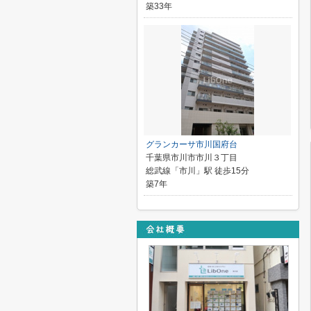
築33年
グランカーサ市川国府台
千葉県市川市市川３丁目
総武線「市川」駅 徒歩15分
築7年