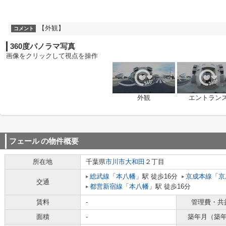
【外観】
コメント
360度パノラマ写真
画像をクリックして視点を操作
外観
エントラン
フェール
の物件概要
所在地
千葉県
市川市
大和田
２丁目
総武線
「
本八幡
」駅 徒歩16分
京成本線
「
京
交通
都営新宿線
「
本八幡
」駅 徒歩16分
賃料
-
管理費・共
面積
-
築年月（築