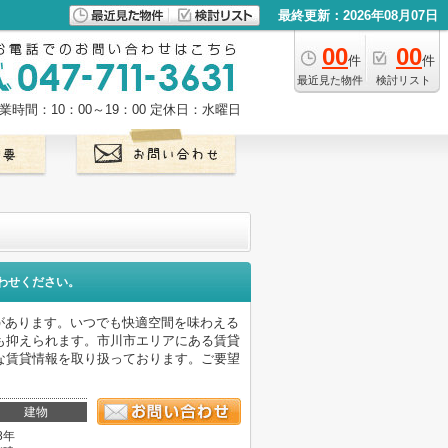
最終更新：2026年08月07日
00
00
件
件
最近見た物件
検討リスト
業時間：10：00～19：00
定休日：水曜日
わせください。
があります。いつでも快適空間を味わえる
も抑えられます。市川市エリアにある賃貸
な賃貸情報を取り扱っております。ご要望
建物
8年