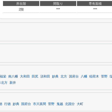
所在階
間取り
専有面積
2階
***
***
福栄
南八幡
大和田
田尻
須和田
妙典
北方
国府台
八幡
稲荷木
菅野
本北方
新井
徳
行徳
妙典
国府台
市川真間
菅野
鬼越
北国分
大町