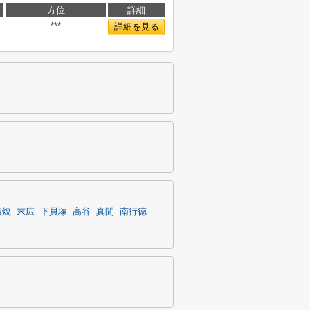
方位
詳細
***
詳細を見る
塩焼
末広
下貝塚
高谷
真間
南行徳