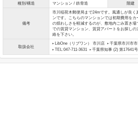
種別/構造
マンション / 鉄骨造
階建
市川稲荷木郵便局まで24mです。風通しが良
ンです。こちらのマンションでは初期費用をカ
備考
の煩わしさを軽減するのが、敷地内ごみ置き場
での賃貸マンション、賃貸アパートをお探しの
絡を下さい。
LibOne（リブワン） 市川店
千葉県市川市市川
取扱会社
TEL:047-711-3631
千葉県知事 (2) 第17641号