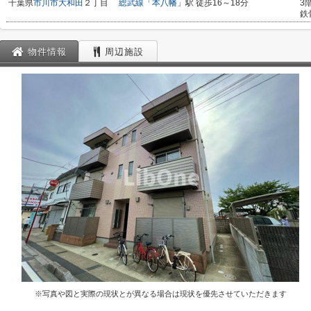
千葉県
市川市
大和田
２丁目
総武線
「
本八幡
」駅 徒歩16～18分
3
鉄
物件情報
周辺施設
※写真や図と実際の現状とが異なる場合は現状を優先させていただきます