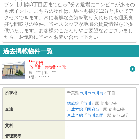
ブン 市川南3丁目店まで徒歩7分と近場にコンビニがあるの
もポイント。こちらの物件は、駅へも徒歩12分と歩いてア
クセスできます。常に新鮮な空気を取り入れられる通風良
好な間取りの物件。当社スタッフが地域の賃貸情報をご提
供いたします。お客様のこだわりやご要望などございまし
たら、お気軽に当社へお問い合わせ下さい。
過去掲載物件一覧
***
万円
(管理費・共益費 ***円)
敷：***｜礼：***
1階 / *** / ***
所在地
千葉県
市川市
市川南
３丁目
総武線
「
市川
」駅 徒歩12分
交通
京成本線
「
国府台
」駅 徒歩13分
京成本線
「
市川真間
」駅 徒歩19分
賃料
-
管理費等
-