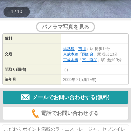
1 / 10
パノラマ写真を見る
賃料
-
総武線
「
市川
」駅 徒歩12分
交通
京成本線
「
国府台
」駅 徒歩13分
京成本線
「
市川真間
」駅 徒歩19分
間取り(面積)
-(-)
築年月
2009年 2月(築17年)
メールでお問い合わせする(無料)
電話でお問い合わせする
こだわりポイント満載のラ・エストレージャ。セブンイレ