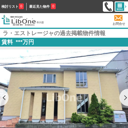
0
0
検討リスト
最近見た物件
お問合せ
ラ・エストレージャの過去掲載物件情報
賃料
***
万円