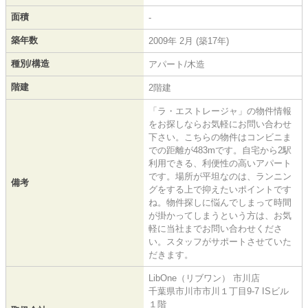
面積
-
築年数
2009年 2月 (築17年)
種別/構造
アパート/木造
階建
2階建
「ラ・エストレージャ」の物件情報
をお探しならお気軽にお問い合わせ
下さい。こちらの物件はコンビニま
での距離が483mです。自宅から2駅
利用できる、利便性の高いアパート
です。場所が平坦なのは、ランニン
備考
グをする上で抑えたいポイントです
ね。物件探しに悩んでしまって時間
が掛かってしまうという方は、お気
軽に当社までお問い合わせくださ
い。スタッフがサポートさせていた
だきます。
LibOne（リブワン） 市川店
千葉県市川市市川１丁目9-7 ISビル
１階