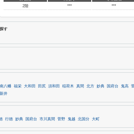
2階
***
***
探す
南八幡
福栄
大和田
田尻
須和田
稲荷木
真間
北方
妙典
国府台
鬼高
新井
徳
行徳
妙典
国府台
市川真間
菅野
鬼越
北国分
大町