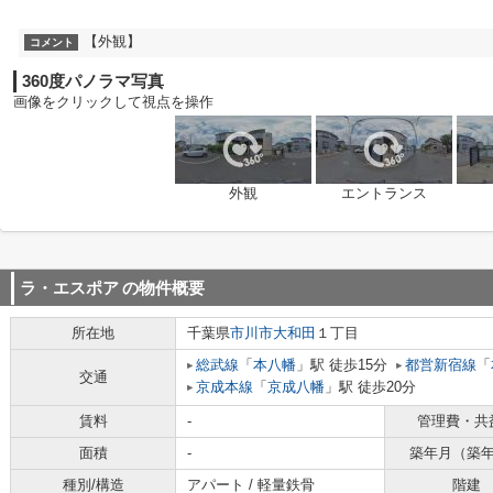
【外観】
コメント
360度パノラマ写真
画像をクリックして視点を操作
外観
エントランス
ラ・エスポア
の物件概要
所在地
千葉県
市川市
大和田
１丁目
総武線
「
本八幡
」駅 徒歩15分
都営新宿線
「
交通
京成本線
「
京成八幡
」駅 徒歩20分
賃料
-
管理費・共
面積
-
築年月（築
種別/構造
アパート / 軽量鉄骨
階建