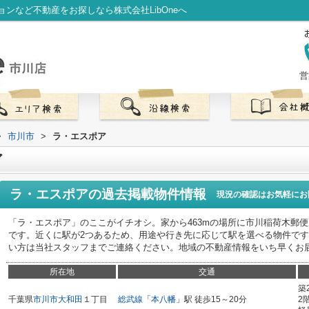
ンなど不動産をお探しなら株式会社LibOneへ
営
>
市川市
>
ラ・エスポア
ア
ラ・エスポア
の過去掲載物件情報
現況の確認はお気軽にお
「ラ・エスポア」のここがイチオシ。家から463mの場所に市川稲荷木郵
です。近くに駅が2つあるため、用途や行き先に応じて駅を選べる物件で
い方は当社スタッフまでご連絡ください。地域の不動産情報をいち早くお
所在地
交通
築
千葉県
市川市
大和田
１丁目
総武線
「
本八幡
」駅 徒歩15～20分
2