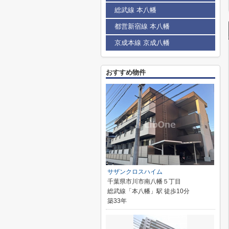
総武線 本八幡
都営新宿線 本八幡
京成本線 京成八幡
おすすめ物件
サザンクロスハイム
千葉県市川市南八幡５丁目
総武線「本八幡」駅 徒歩10分
築33年