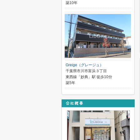
築10年
Greige（グレージュ）
千葉県市川市富浜３丁目
東西線「妙典」駅 徒歩10分
築5年