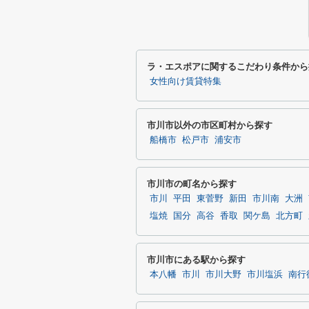
ラ・エスポアに関するこだわり条件から
女性向け賃貸特集
市川市以外の市区町村から探す
船橋市
松戸市
浦安市
市川市の町名から探す
市川
平田
東菅野
新田
市川南
大洲
塩焼
国分
高谷
香取
関ケ島
北方町
市川市にある駅から探す
本八幡
市川
市川大野
市川塩浜
南行