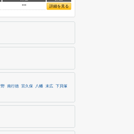
***
詳細を見る
菅野
南行徳
宮久保
八幡
末広
下貝塚