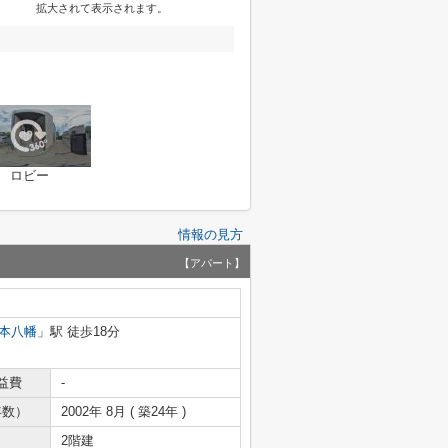
拡大されて表示されます。
ロビー
情報の見方
【アパート】
本八幡
」駅 徒歩18分
益費
-
年数）
2002年 8月 ( 築24年 )
2階建