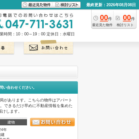
最終更新：2026年08月08日
00
00
件
件
最近見た物件
検討リスト
業時間：10：00～19：00
定休日：水曜日
問い合わせください。
便局があります。こちらの物件はアパート
す。できるだけ早めに不動産情報を集めた
届けします。
建物
24年
階建