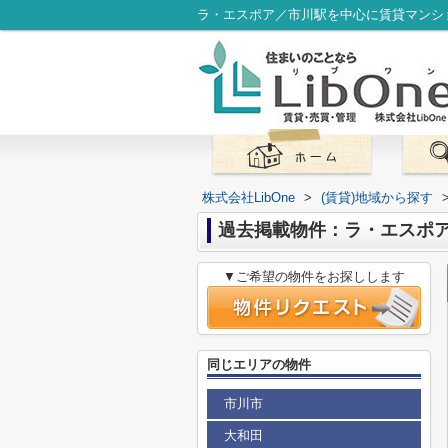
ラ・エスポア／市川駅を中心に賃貸マンショ
株式会社LibOne
>
(賃貸)地域から探す
過去掲載物件：ラ・エスポ
▼ご希望の物件をお探しします
同じエリアの物件
市川市
大和田