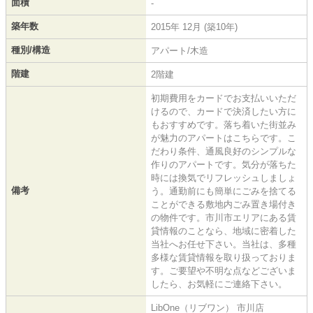
面積
-
築年数
2015年 12月 (築10年)
種別/構造
アパート/木造
階建
2階建
初期費用をカードでお支払いいただ
けるので、カードで決済したい方に
もおすすめです。落ち着いた街並み
が魅力のアパートはこちらです。こ
だわり条件、通風良好のシンプルな
作りのアパートです。気分が落ちた
時には換気でリフレッシュしましょ
備考
う。通勤前にも簡単にごみを捨てる
ことができる敷地内ごみ置き場付き
の物件です。市川市エリアにある賃
貸情報のことなら、地域に密着した
当社へお任せ下さい。当社は、多種
多様な賃貸情報を取り扱っておりま
す。ご要望や不明な点などございま
したら、お気軽にご連絡下さい。
LibOne（リブワン） 市川店