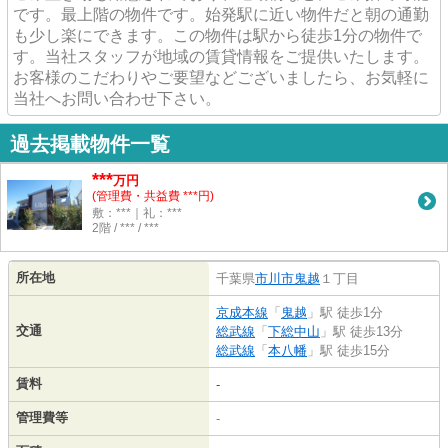
です。最上階の物件です。始発駅に近い物件だと朝の通勤
も少し楽にできます。この物件は駅から徒歩1分の物件で
す。当社スタッフが地域の賃貸情報をご提供いたします。
お客様のこだわりやご要望などございましたら、お気軽に
当社へお問い合わせ下さい。
過去掲載物件一覧
***
万円
(管理費・共益費 ***円)
敷：***｜礼：***
2階 / *** / ***
所在地
千葉県
市川市
鬼越
１丁目
京成本線
「
鬼越
」駅 徒歩1分
交通
総武線
「
下総中山
」駅 徒歩13分
総武線
「
本八幡
」駅 徒歩15分
賃料
-
管理費等
-