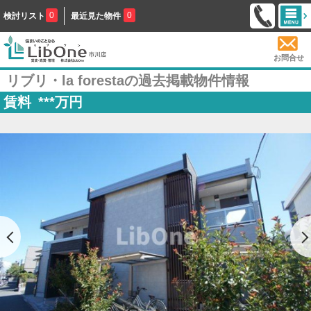
0
0
検討リスト
最近見た物件
お問合せ
リブリ・la forestaの過去掲載物件情報
賃料
***
万円