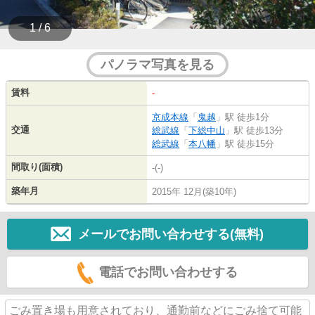
1 / 6
パノラマ写真を見る
賃料
-
京成本線
「
鬼越
」駅 徒歩1分
交通
総武線
「
下総中山
」駅 徒歩13分
総武線
「
本八幡
」駅 徒歩15分
間取り(面積)
-(-)
築年月
2015年 12月(築10年)
メールでお問い合わせする(無料)
電話でお問い合わせする
ごみ置き場も用意されており、通勤前などにごみ捨て可能