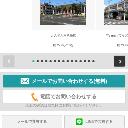
とんでん本八幡店
Y's mart(ワ
約750m／10分
約730
前
メールでお問い合わせする(無料)
電話でお問い合わせする
現況の確認はお気軽にお問い合わせください。
メールで共有する
LINEで共有する