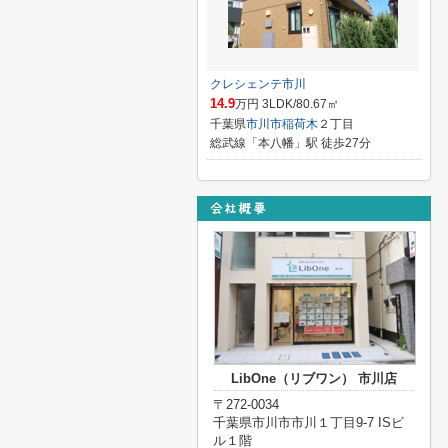
クレシェンテ市川
14.9
万円 3LDK/80.67㎡
千葉県
市川市
稲荷木
２丁目
総武線「本八幡」駅 徒歩27分
LibOne（リブワン） 市川店
〒272-0034
千葉県市川市市川１丁目9-7 ISビ
ル１階