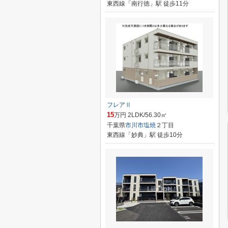
東西線「南行徳」駅 徒歩11分
フレアⅡ
15
万円 2LDK/56.30㎡
千葉県
市川市
塩焼
２丁目
東西線「妙典」駅 徒歩10分