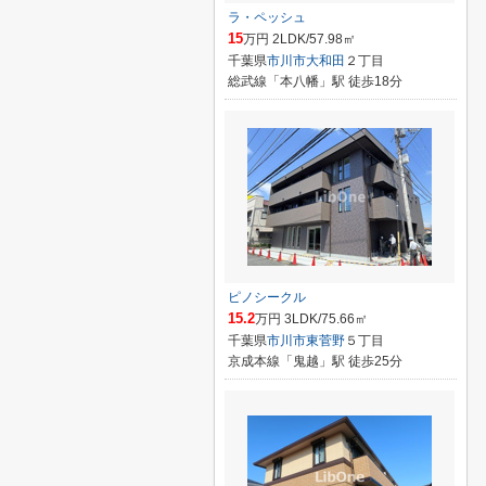
ラ・ペッシュ
15
万円 2LDK/57.98㎡
千葉県
市川市
大和田
２丁目
総武線「本八幡」駅 徒歩18分
ピノシークル
15.2
万円 3LDK/75.66㎡
千葉県
市川市
東菅野
５丁目
京成本線「鬼越」駅 徒歩25分