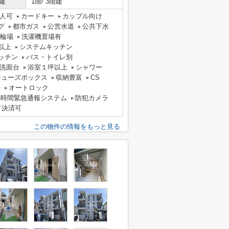
建
1階/ 3階建
人可
カードキー
カップル向け
グ
都市ガス
公営水道
公共下水
輪場
洗濯機置場有
以上
システムキッチン
ッチン
バス・トイレ別
洗面台
浴室１坪以上
シャワー
シューズボックス
収納豊富
CS
料
オートロック
4時間緊急通報システム
防犯カメラ
ド決済可
この物件の情報をもっと見る