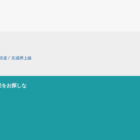
鉄道
/
京成押上線
産をお探しな