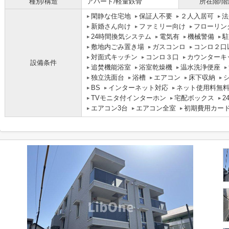
種別/構造
アパート/軽量鉄骨
所在階/階
閑静な住宅地
保証人不要
２人入居可
法
新婚さん向け
ファミリー向け
フローリン
24時間換気システム
電気有
機械警備
駐
敷地内ごみ置き場
ガスコンロ
コンロ２口
対面式キッチン
コンロ３口
カウンターキ
設備条件
追焚機能浴室
浴室乾燥機
温水洗浄便座
独立洗面台
浴槽
エアコン
床下収納
BS
インターネット対応
ネット使用料無
TVモニタ付インターホン
宅配ボックス
2
エアコン3台
エアコン全室
初期費用カー