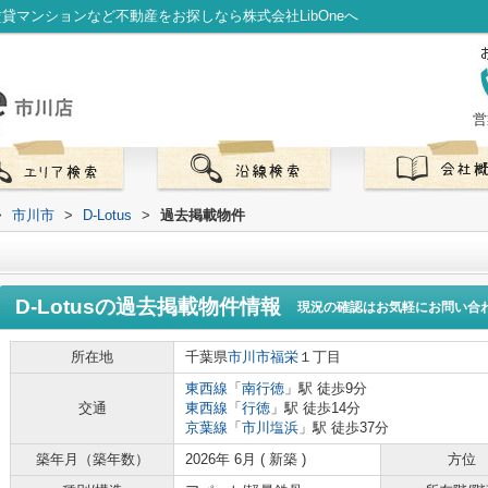
賃貸マンションなど不動産をお探しなら株式会社LibOneへ
営
>
市川市
>
D-Lotus
>
過去掲載物件
D-Lotus
の過去掲載物件情報
現況の確認はお気軽にお問い合
所在地
千葉県
市川市
福栄
１丁目
東西線
「
南行徳
」駅 徒歩9分
交通
東西線
「
行徳
」駅 徒歩14分
京葉線
「
市川塩浜
」駅 徒歩37分
築年月（築年数）
2026年 6月 ( 新築 )
方位