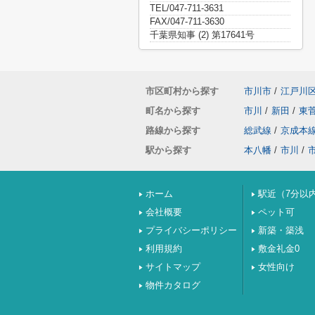
TEL/047-711-3631
FAX/047-711-3630
千葉県知事 (2) 第17641号
市区町村から探す
市川市
/
江戸川
町名から探す
市川
/
新田
/
東
路線から探す
総武線
/
京成本
駅から探す
本八幡
/
市川
/
ホーム
駅近（7分以
会社概要
ペット可
プライバシーポリシー
新築・築浅
利用規約
敷金礼金0
サイトマップ
女性向け
物件カタログ