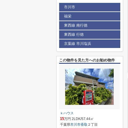
市川市
福栄
東西線 南行徳
東西線 行徳
京葉線 市川塩浜
この物件を見た方へのお勧め物件
ｋハウス
15
万円 2LDK/57.44㎡
千葉県
市川市
香取
２丁目