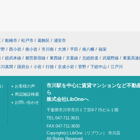
区
/
船橋市
/
松戸市
/
葛飾区
/
浦安市
菅野
/
西小岩
/
南小岩
/
市川南
/
大洲
/
平田
/
南八幡
/
福栄
線
/
総武本線
/
都営新宿線
/
東西線
/
京葉線
/
北総鉄道
/
武蔵野線
/
東葉高速
市川真間
/
国府台
/
小岩
/
行徳
/
京成小岩
/
菅野
/
下総中山
/
江戸川
市川駅を中心に賃貸マンションなど不動
内）
お客様の声
ら
周辺施設検索
株式会社LibOneへ
お問い合わせ
千葉県市川市市川１丁目9-7 ISビル１階
TEL:047-711-3631
FAX:047-711-3630
Copyright(c) LibOne（リブワン） 市川店
All Rights Reserved.