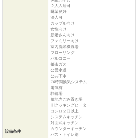
２人入居可
眺望良好
法人可
カップル向け
女性向け
新婚さん向け
ファミリー向け
室内洗濯機置場
フローリング
バルコニー
都市ガス
公営水道
公共下水
24時間換気システム
電気有
駐輪場
敷地内ごみ置き場
IHクッキングヒーター
コンロ２口以上
システムキッチン
対面式キッチン
カウンターキッチン
設備条件
バス・トイレ別