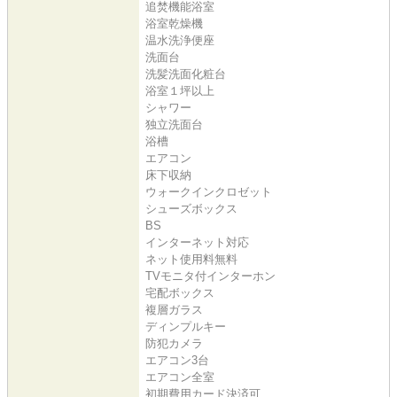
追焚機能浴室
浴室乾燥機
温水洗浄便座
洗面台
洗髪洗面化粧台
浴室１坪以上
シャワー
独立洗面台
浴槽
エアコン
床下収納
ウォークインクロゼット
シューズボックス
BS
インターネット対応
ネット使用料無料
TVモニタ付インターホン
宅配ボックス
複層ガラス
ディンプルキー
防犯カメラ
エアコン3台
エアコン全室
初期費用カード決済可