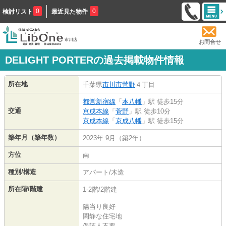
0
0
検討リスト
最近見た物件
お問合せ
DELIGHT PORTERの過去掲載物件情報
所在地
千葉県
市川市
菅野
４丁目
都営新宿線
「
本八幡
」駅 徒歩15分
交通
京成本線
「
菅野
」駅 徒歩10分
京成本線
「
京成八幡
」駅 徒歩15分
築年月（築年数）
2023年 9月（築2年）
方位
南
種別/構造
アパート/木造
所在階/階建
1-2階/2階建
陽当り良好
閑静な住宅地
保証人不要