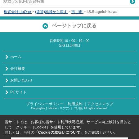
駅近(7分以内)賃貸特集
株式会社LibOne
>
(賃貸)地域から探す
>
市川市
>
I.S.StageIchikawa
ページトップに戻る
営業時間:10：00～19：00
定休日:水曜日
ホーム
会社概要
お問い合わせ
PCサイト
プライバシーポリシー
利用規約
｜アクセスマップ
｜
Copyright(c) LibOne（リブワン） 市川店 All rights reserved.
当サイトでは、お客様の当サイト利用状況把握、サービス向上検討を目的と
して、クッキー（Cookie）を使用しています。
詳しくは、当社の
「Cookieの取扱いについて」
をご確認ください。