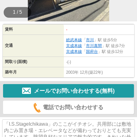
1 / 5
賃料
-
総武本線
「
市川
」駅 徒歩5分
交通
京成本線
「
市川真間
」駅 徒歩7分
京成本線
「
国府台
」駅 徒歩12分
間取り(面積)
-(-)
築年月
2003年 12月(築22年)
メールでお問い合わせする(無料)
電話でお問い合わせする
「I.S.StageIchikawa」のここがイチオシ。共用部には敷地
内ごみ置き場・エレベータなどが備わっておりとても充実
しています。眺望良好なエリアで魅力的です。きれいな外