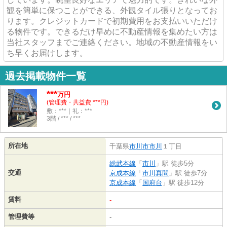
観を簡単に保つことができる、外観タイル張りとなってお
ります。クレジットカードで初期費用をお支払いいただけ
る物件です。できるだけ早めに不動産情報を集めたい方は
当社スタッフまでご連絡ください。地域の不動産情報をい
ち早くお届けします。
過去掲載物件一覧
***
万円
(管理費・共益費 ***円)
敷：***｜礼：***
3階 / *** / ***
所在地
千葉県
市川市
市川
１丁目
総武本線
「
市川
」駅 徒歩5分
交通
京成本線
「
市川真間
」駅 徒歩7分
京成本線
「
国府台
」駅 徒歩12分
賃料
-
管理費等
-