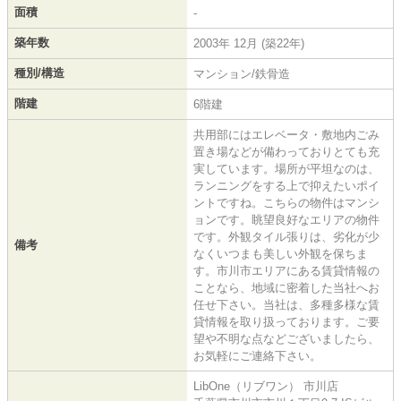
面積
-
築年数
2003年 12月 (築22年)
種別/構造
マンション/鉄骨造
階建
6階建
共用部にはエレベータ・敷地内ごみ
置き場などが備わっておりとても充
実しています。場所が平坦なのは、
ランニングをする上で抑えたいポイ
ントですね。こちらの物件はマンシ
ョンです。眺望良好なエリアの物件
です。外観タイル張りは、劣化が少
備考
なくいつまも美しい外観を保ちま
す。市川市エリアにある賃貸情報の
ことなら、地域に密着した当社へお
任せ下さい。当社は、多種多様な賃
貸情報を取り扱っております。ご要
望や不明な点などございましたら、
お気軽にご連絡下さい。
LibOne（リブワン） 市川店