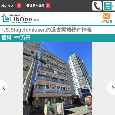
0
0
検討リスト
最近見た物件
お問合せ
I.S.StageIchikawaの過去掲載物件情報
賃料
***
万円