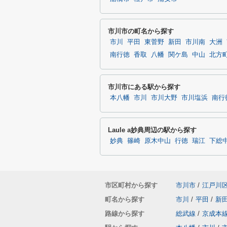
市川市の町名から探す
市川
平田
東菅野
新田
市川南
大洲
南行徳
香取
八幡
関ケ島
中山
北方
市川市にある駅から探す
本八幡
市川
市川大野
市川塩浜
南行
Laule a妙典周辺の駅から探す
妙典
篠崎
原木中山
行徳
瑞江
下総
市区町村から探す
市川市
/
江戸川
町名から探す
市川
/
平田
/
新
路線から探す
総武線
/
京成本