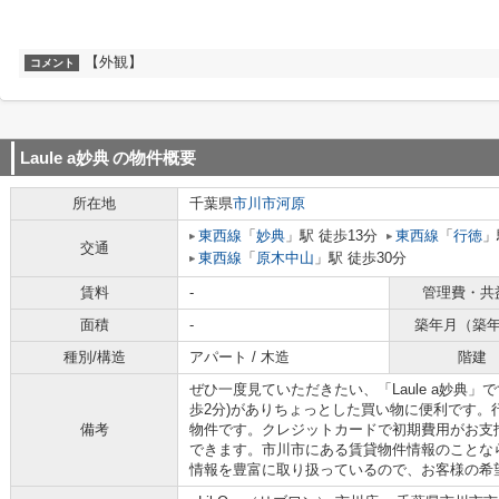
【外観】
コメント
Laule a妙典
の物件概要
所在地
千葉県
市川市
河原
東西線
「
妙典
」駅 徒歩13分
東西線
「
行徳
」
交通
東西線
「
原木中山
」駅 徒歩30分
賃料
-
管理費・共
面積
-
築年月（築
種別/構造
アパート / 木造
階建
ぜひ一度見ていただきたい、「Laule a妙典」
歩2分)がありちょっとした買い物に便利です。
備考
物件です。クレジットカードで初期費用がお支
できます。市川市にある賃貸物件情報のことな
情報を豊富に取り扱っているので、お客様の希