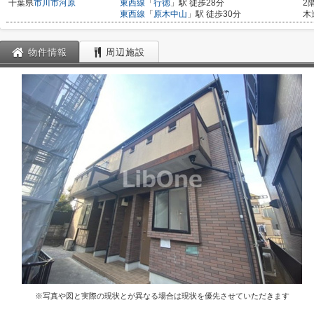
千葉県
市川市
河原
東西線
「
行徳
」駅 徒歩28分
2
東西線
「
原木中山
」駅 徒歩30分
木
物件情報
周辺施設
※写真や図と実際の現状とが異なる場合は現状を優先させていただきます