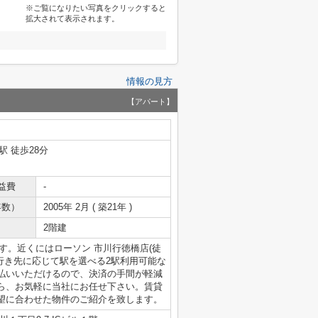
※ご覧になりたい写真をクリックすると
拡大されて表示されます。
情報の見方
【アパート】
駅 徒歩28分
益費
-
年数）
2005年 2月 ( 築21年 )
2階建
です。近くにはローソン 市川行徳橋店(徒
行き先に応じて駅を選べる2駅利用可能な
払いいただけるので、決済の手間が軽減
ら、お気軽に当社にお任せ下さい。賃貸
望に合わせた物件のご紹介を致します。