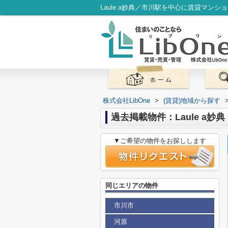
Laule a妙典／市川駅を中心に賃貸マンシ
株式会社LibOne
>
(賃貸)地域から探す
過去掲載物件：Laule a妙典
▼ご希望の物件をお探しします
同じエリアの物件
市川市
河原