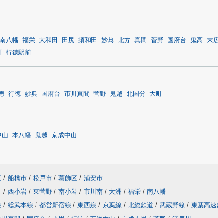
南八幡
福栄
大和田
田尻
須和田
妙典
北方
真間
菅野
国府台
鬼高
末
町
行徳駅前
徳
行徳
妙典
国府台
市川真間
菅野
鬼越
北国分
大町
中山
本八幡
鬼越
京成中山
区
/
船橋市
/
松戸市
/
葛飾区
/
浦安市
田
/
西小岩
/
東菅野
/
南小岩
/
市川南
/
大洲
/
福栄
/
南八幡
線
/
総武本線
/
都営新宿線
/
東西線
/
京葉線
/
北総鉄道
/
武蔵野線
/
東葉高速