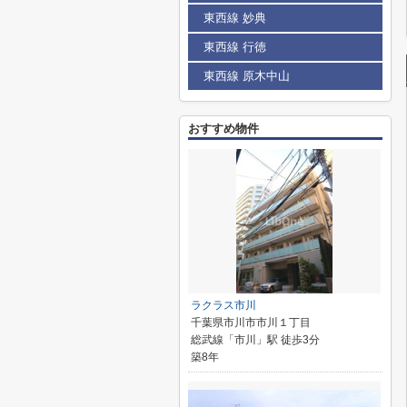
東西線 妙典
東西線 行徳
東西線 原木中山
おすすめ物件
ラクラス市川
千葉県市川市市川１丁目
総武線「市川」駅 徒歩3分
築8年