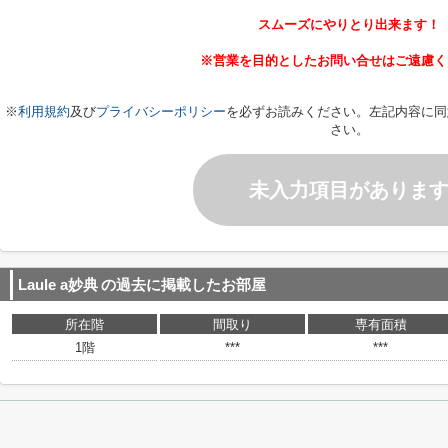
スムーズにやりとり出来ます！
※営業を目的としたお問い合せはご遠慮く
※
利用規約
及び
プライバシーポリシー
を必ずお読みください。左記内容に同
さい。
未入力項目がありま
Laule a妙典
の過去に掲載したお部屋
所在階
間取り
専有面積
1階
***
***