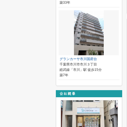
築33年
グランカーサ市川国府台
千葉県市川市市川３丁目
総武線「市川」駅 徒歩15分
築7年