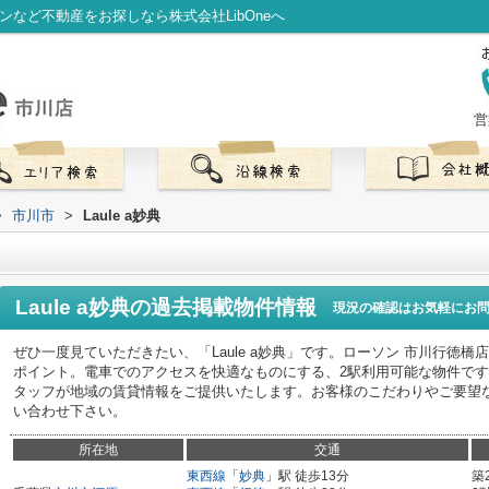
ョンなど不動産をお探しなら株式会社LibOneへ
営
>
市川市
>
Laule a妙典
Laule a妙典
の過去掲載物件情報
現況の確認はお気軽にお
ぜひ一度見ていただきたい、「Laule a妙典」です。ローソン 市川行徳
ポイント。電車でのアクセスを快適なものにする、2駅利用可能な物件で
タッフが地域の賃貸情報をご提供いたします。お客様のこだわりやご要望
い合わせ下さい。
所在地
交通
東西線
「
妙典
」駅 徒歩13分
築