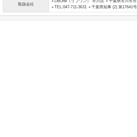
LibOne（リブワン） 市川店
千葉県市川市市川
取扱会社
TEL:047-711-3631
千葉県知事 (2) 第17641号