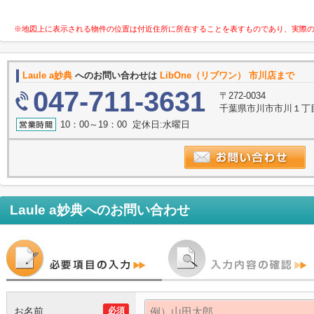
※地図上に表示される物件の位置は付近住所に所在することを表すものであり、実際
Laule a妙典
へのお問い合わせは
LibOne（リブワン） 市川店まで
047-711-3631
〒272-0034
千葉県市川市市川１丁目9
10：00～19：00 定休日:水曜日
Laule a妙典
へのお問い合わせ
お名前
必須