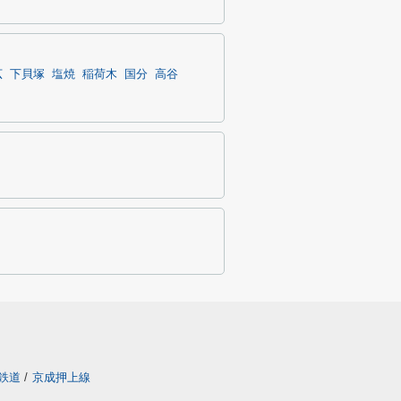
広
下貝塚
塩焼
稲荷木
国分
高谷
鉄道
/
京成押上線