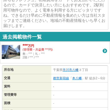
るので、カードで決済したい方にもおすすめです。2駅利
用可物件なので、よく電車を利用する方にピッタリです
ね。できるだけ早めに不動産情報を集めたい方は当社スタ
ッフまでご連絡ください。地域の不動産情報をいち早くお
届けします。
過去掲載物件一覧
***
万円
(管理費・共益費 ***円)
敷：***｜礼：***
2階 / *** / ***
所在地
千葉県
市川市
八幡
３丁目
交通
都営新宿線
「
本八幡
」駅 徒歩2～6分
賃料
-
管理費等
-
面積
-