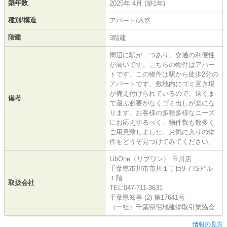
築年数
2025年 4月 (築1年)
種別/構造
アパート/木造
階建
3階建
周辺に駅が二つあり、交通の利便性
が高いです。こちらの物件はアパー
トです。この物件は駅から徒歩2分の
アパートです。敷地内にゴミ置き場
が備え付けられているので、遠くま
備考
で運ぶ必要がなくゴミ出しが楽にな
ります。お客様の多種多様なニーズ
にお応えするべく、物件数も数多く
ご用意致しました。お気に入りの物
件をどうぞ見つけてみてください。
LibOne（リブワン） 市川店
千葉県市川市市川１丁目9-7 ISビル
１階
取扱会社
TEL:047-711-3631
千葉県知事 (2) 第17641号
（一社）千葉県宅地建物取引業協会
情報の見方