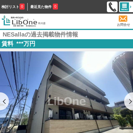
0
0
検討リスト
最近見た物件
お問合せ
NESallaの過去掲載物件情報
賃料
***
万円