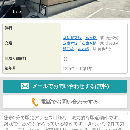
1 / 5
賃料
-
都営新宿線
「
本八幡
」駅 徒歩2分
交通
京成本線
「
京成八幡
」駅 徒歩3分
総武線
「
本八幡
」駅 徒歩6分
間取り(面積)
-(-)
築年月
2025年 4月(築1年)
メールでお問い合わせする(無料)
電話でお問い合わせする
徒歩2分で駅にアクセス可能な、魅力的な駅近物件です。
築浅で、設備もそろっている物件です。きれいな物件で気
持ちもフレッシュ。初期費用をカードでお支払いいただけ