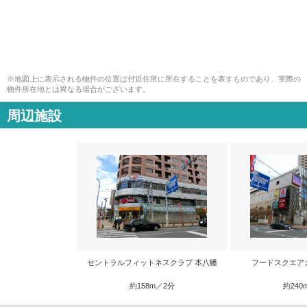
※地図上に表示される物件の位置は付近住所に所在することを表すものであり、実際の
物件所在地とは異なる場合がございます。
周辺施設
セントラルフィットネスクラブ 本八幡
フードスクエア
約158m／2分
約240