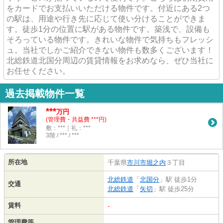
をカードでお支払いいただける物件です。付近にある2つ
の駅は、用途や行き先に応じて使い分けることができま
す。徒歩1分の位置に駅がある物件です。築浅で、設備も
そろっている物件です。きれいな物件で気持ちもフレッシ
ュ。当社でしかご紹介できない物件も数多くございます！
北総鉄道北国分周辺の賃貸情報をお求めなら、ぜひ当社に
お任せください。
過去掲載物件一覧
***
万円
(管理費・共益費 ***円)
敷：***｜礼：***
3階 / *** / ***
所在地
千葉県
市川市
堀之内
３丁目
北総鉄道
「
北国分
」駅 徒歩1分
交通
北総鉄道
「
矢切
」駅 徒歩25分
賃料
-
管理費等
-