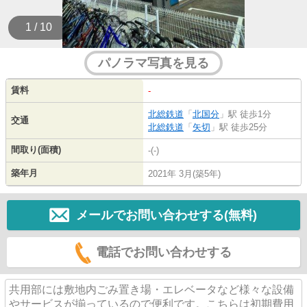
1 / 10
パノラマ写真を見る
賃料
-
北総鉄道
「
北国分
」駅 徒歩1分
交通
北総鉄道
「
矢切
」駅 徒歩25分
間取り(面積)
-(-)
築年月
2021年 3月(築5年)
メールでお問い合わせする(無料)
電話でお問い合わせする
共用部には敷地内ごみ置き場・エレベータなど様々な設備
やサービスが揃っているので便利です。こちらは初期費用