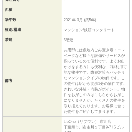
面積
-
築年数
2021年 3月 (築5年)
種別/構造
マンション/鉄筋コンクリート
階建
6階建
共用部には敷地内ごみ置き場・エレ
ベータなど様々な設備やサービスが
揃っているので便利です。よくお出
かけをする方にも便利な、2駅利用可
能な物件です。防犯対策もバッチリ
なマンションタイプの物件です。こ
備考
の物件は駅から徒歩1分の物件です。
きれいな外装・内装がポイント。物
件をお探しの方はこちらからお探し
になりませんか。たくさんの物件を
取り揃えております。お客様に合っ
た物件をご紹介して参ります。
LibOne（リブワン） 市川店
千葉県市川市市川１丁目9-7 ISビル