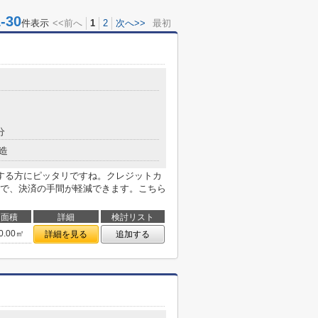
30
件表示
<<前へ
1
2
次へ>>
最初
分
造
する方にピッタリですね。クレジットカ
で、決済の手間が軽減できます。こちら
面積
詳細
検討リスト
0.00㎡
詳細を見る
追加する