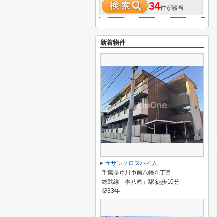
34
件が該当
新着物件
サザンクロスハイム
千葉県市川市南八幡５丁目
総武線「本八幡」駅 徒歩10分
築33年