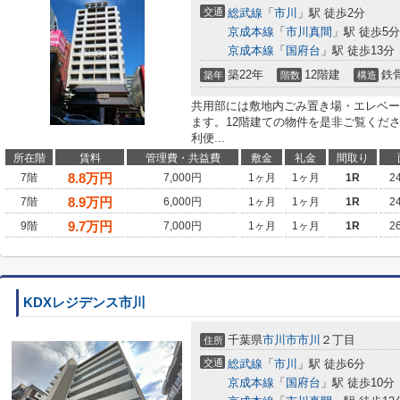
交通
総武線
「
市川
」駅 徒歩2分
京成本線
「
市川真間
」駅 徒歩5分
京成本線
「
国府台
」駅 徒歩13分
築22年
12階建
鉄
築年
階数
構造
共用部には敷地内ごみ置き場・エレベー
ます。12階建ての物件を是非ご覧くだ
利便...
所在階
賃料
管理費・共益費
敷金
礼金
間取り
8.8
万円
7階
7,000円
1ヶ月
1ヶ月
1R
2
8.9
万円
7階
6,000円
1ヶ月
1ヶ月
1R
2
9.7
万円
9階
7,000円
1ヶ月
1ヶ月
1R
2
KDXレジデンス市川
千葉県
市川市
市川
２丁目
住所
交通
総武線
「
市川
」駅 徒歩6分
京成本線
「
国府台
」駅 徒歩10分