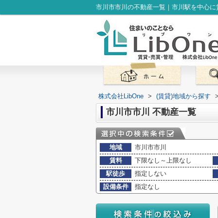
市川市市川の不動産一覧｜市川駅を中心に賃
株式会社LibOne
>
(賃貸)地域から探す
市川市市川 不動産一覧
地域
市川市市川
賃料
下限なし～上限なし
駅徒歩
指定しない
設備条件
指定なし