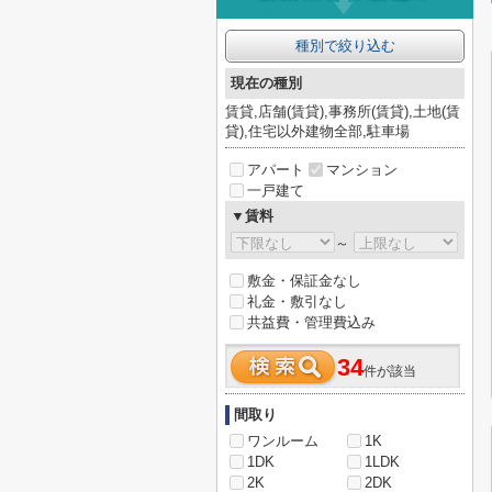
種別で絞り込む
現在の種別
賃貸,店舗(賃貸),事務所(賃貸),土地(賃
貸),住宅以外建物全部,駐車場
アパート
マンション
一戸建て
▼賃料
～
敷金・保証金なし
礼金・敷引なし
共益費・管理費込み
34
件が該当
間取り
ワンルーム
1K
1DK
1LDK
2K
2DK