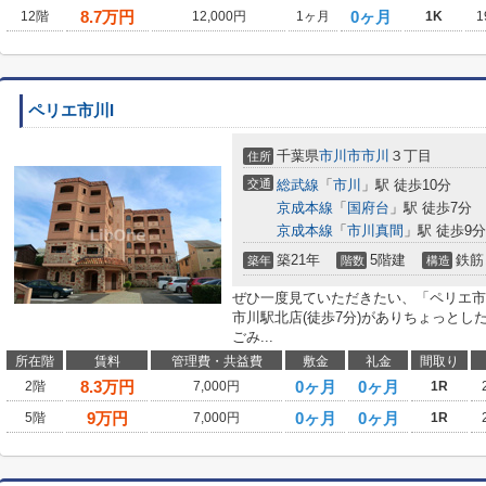
8.7
万円
0ヶ月
12階
12,000円
1ヶ月
1K
1
ペリエ市川I
千葉県
市川市
市川
３丁目
住所
交通
総武線
「
市川
」駅 徒歩10分
京成本線
「
国府台
」駅 徒歩7分
京成本線
「
市川真間
」駅 徒歩9分
築21年
5階建
鉄筋
築年
階数
構造
ぜひ一度見ていただきたい、「ペリエ市
市川駅北店(徒歩7分)がありちょっと
ごみ...
所在階
賃料
管理費・共益費
敷金
礼金
間取り
8.3
万円
0ヶ月
0ヶ月
2階
7,000円
1R
9
万円
0ヶ月
0ヶ月
5階
7,000円
1R