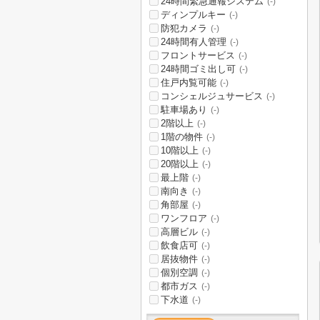
24時間緊急通報システム
(-)
ディンプルキー
(-)
防犯カメラ
(-)
24時間有人管理
(-)
フロントサービス
(-)
24時間ゴミ出し可
(-)
住戸内覧可能
(-)
コンシェルジュサービス
(-)
駐車場あり
(-)
2階以上
(-)
1階の物件
(-)
10階以上
(-)
20階以上
(-)
最上階
(-)
南向き
(-)
角部屋
(-)
ワンフロア
(-)
高層ビル
(-)
飲食店可
(-)
居抜物件
(-)
個別空調
(-)
都市ガス
(-)
下水道
(-)