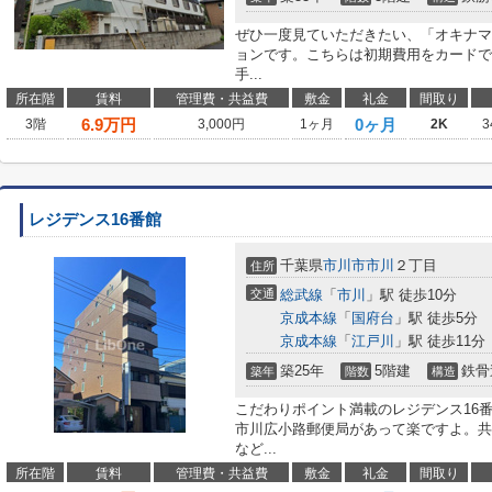
ぜひ一度見ていただきたい、「オキナマ
ョンです。こちらは初期費用をカードで
手...
所在階
賃料
管理費・共益費
敷金
礼金
間取り
6.9
万円
0ヶ月
3階
3,000円
1ヶ月
2K
3
レジデンス16番館
千葉県
市川市
市川
２丁目
住所
交通
総武線
「
市川
」駅 徒歩10分
京成本線
「
国府台
」駅 徒歩5分
京成本線
「
江戸川
」駅 徒歩11分
築25年
5階建
鉄骨
築年
階数
構造
こだわりポイント満載のレジデンス16
市川広小路郵便局があって楽ですよ。共
など...
所在階
賃料
管理費・共益費
敷金
礼金
間取り