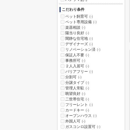
こだわり条件
ペット飼育可
(-)
ペット専用設備
(-)
楽器相談
(-)
陽当り良好
(-)
閑静な住宅地
(-)
デザイナーズ
(-)
リノベーション済
(-)
保証人不要
(-)
事務所可
(-)
２人入居可
(-)
バリアフリー
(-)
分割可
(-)
分譲タイプ
(-)
管理人常駐
(-)
眺望良好
(-)
二世帯住宅
(-)
フリーレント
(-)
カードキー
(-)
オープンハウス
(-)
外国人可
(-)
ガスコンロ設置可
(-)