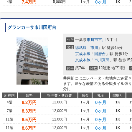
7.4
万円
0ヶ月
4階
5,000円
1ヶ月
1K
2
グランカーサ市川国府台
千葉県
市川市
市川
３丁目
住所
交通
総武線
「
市川
」駅 徒歩15分
京成本線
「
国府台
」駅 徒歩1分
京成本線
「
市川真間
」駅 徒歩15
築7年
12階建 地下1階
築年
階数
共用部にはエレベータ・敷地内ごみ置き
ます。豊かな表情のある外観タイル張り
分に...
所在階
賃料
管理費・共益費
敷金
礼金
間取り
8.2
万円
0ヶ月
4階
12,000円
1ヶ月
1K
1
8.3
万円
0ヶ月
7階
12,000円
1ヶ月
1K
1
8.5
万円
0ヶ月
11階
12,000円
1ヶ月
1K
1
8.6
万円
0ヶ月
11階
12,000円
1ヶ月
1K
1