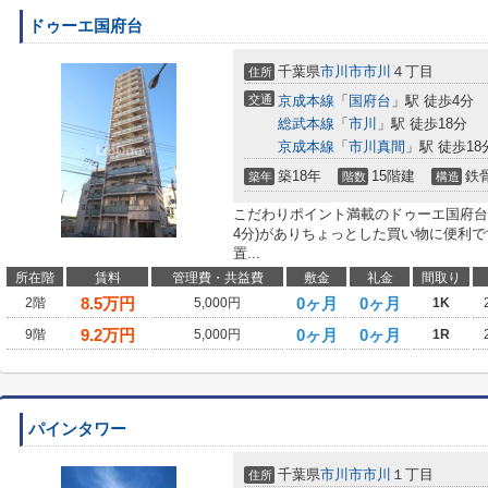
ドゥーエ国府台
千葉県
市川市
市川
４丁目
住所
交通
京成本線
「
国府台
」駅 徒歩4分
総武本線
「
市川
」駅 徒歩18分
京成本線
「
市川真間
」駅 徒歩18
築18年
15階建
鉄
築年
階数
構造
こだわりポイント満載のドゥーエ国府台
4分)がありちょっとした買い物に便利
置...
所在階
賃料
管理費・共益費
敷金
礼金
間取り
8.5
万円
0ヶ月
0ヶ月
2階
5,000円
1K
9.2
万円
0ヶ月
0ヶ月
9階
5,000円
1R
パインタワー
千葉県
市川市
市川
１丁目
住所