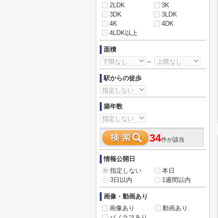
2LDK
3K
3DK
3LDK
4K
4DK
4LDK以上
面積
～
駅からの徒歩
築年数
34
件が該当
情報公開日
指定しない
本日
3日以内
1週間以内
画像・動画あり
画像あり
動画あり
パノラマあり