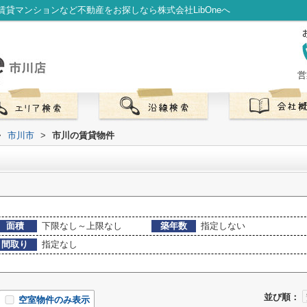
貸マンションなど不動産をお探しなら株式会社LibOneへ
営
>
市川市
>
市川の賃貸物件
面積
下限なし～上限なし
築年数
指定しない
間取り
指定なし
並び順：
空室物件のみ表示