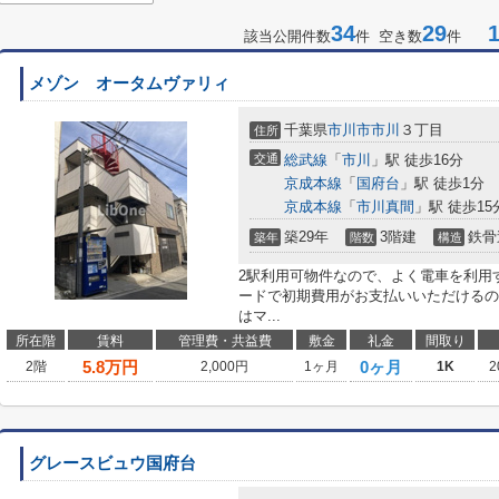
34
29
1-
該当公開件数
件 空き数
件
メゾン オータムヴァリィ
千葉県
市川市
市川
３丁目
住所
交通
総武線
「
市川
」駅 徒歩16分
京成本線
「
国府台
」駅 徒歩1分
京成本線
「
市川真間
」駅 徒歩15
築29年
3階建
鉄骨
築年
階数
構造
2駅利用可物件なので、よく電車を利用
ードで初期費用がお支払いいただけるの
はマ...
所在階
賃料
管理費・共益費
敷金
礼金
間取り
5.8
万円
0ヶ月
2階
2,000円
1ヶ月
1K
2
グレースビュウ国府台