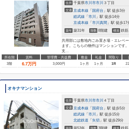
千葉県
市川市
市川
３丁目
住所
交通
京成本線
「
国府台
」駅 徒歩3分
総武線
「
市川
」駅 徒歩14分
京成本線
「
市川真間
」駅 徒歩17
築31年
8階建
鉄筋
築年
階数
構造
共用部には敷地内ごみ置き場・エレベー
ます。こちらの物件はマンションです。
支...
所在階
賃料
管理費・共益費
敷金
礼金
間取り
6.7
万円
3階
3,000円
1ヶ月
1ヶ月
1R
2
オキナマンション
千葉県
市川市
市川
４丁目
住所
交通
京成本線
「
国府台
」駅 徒歩5分
総武線
「
市川
」駅 徒歩15分
北総鉄道
「
矢切
」駅 徒歩29分
築53年
3階建
鉄筋
築年
階数
構造