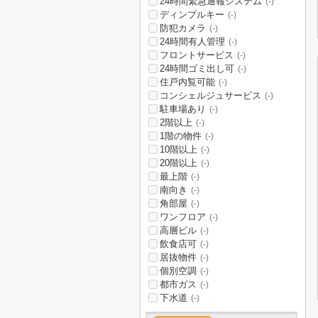
24時間緊急通報システム
(-)
ディンプルキー
(-)
防犯カメラ
(-)
24時間有人管理
(-)
フロントサービス
(-)
24時間ゴミ出し可
(-)
住戸内覧可能
(-)
コンシェルジュサービス
(-)
駐車場あり
(-)
2階以上
(-)
1階の物件
(-)
10階以上
(-)
20階以上
(-)
最上階
(-)
南向き
(-)
角部屋
(-)
ワンフロア
(-)
高層ビル
(-)
飲食店可
(-)
居抜物件
(-)
個別空調
(-)
都市ガス
(-)
下水道
(-)