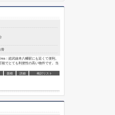
分
鉄骨
-Crea：総武線本八幡駅にも近くて便利。
可能でとても利便性の高い物件です。当
面積
詳細
検討リスト