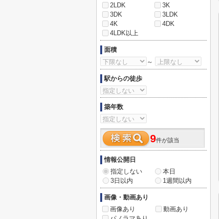
2LDK
3K
3DK
3LDK
4K
4DK
4LDK以上
面積
～
駅からの徒歩
築年数
9
件が該当
情報公開日
指定しない
本日
3日以内
1週間以内
画像・動画あり
画像あり
動画あり
パノラマあり