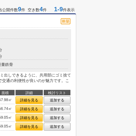
9
4
1-9
当公開件数
件 空き数
件
件表示
分
分
軽量鉄骨
ミ出しできるように、共用部にゴミ捨て
で交通の利便性が良いのが魅力です。こ
面積
詳細
検討リスト
57.98㎡
詳細を見る
追加する
56.74㎡
詳細を見る
追加する
59.05㎡
詳細を見る
追加する
59.05㎡
詳細を見る
追加する