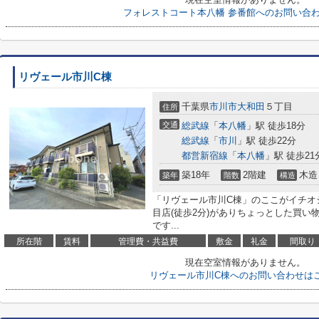
フォレストコート本八幡 参番館へのお問い合
リヴェール市川C棟
千葉県
市川市
大和田
５丁目
住所
交通
総武線
「
本八幡
」駅 徒歩18分
総武線
「
市川
」駅 徒歩22分
都営新宿線
「
本八幡
」駅 徒歩21
築18年
2階建
木造
築年
階数
構造
「リヴェール市川C棟」のここがイチオ
目店(徒歩2分)がありちょっとした買
です...
所在階
賃料
管理費・共益費
敷金
礼金
間取り
現在空室情報がありません。
リヴェール市川C棟へのお問い合わせは