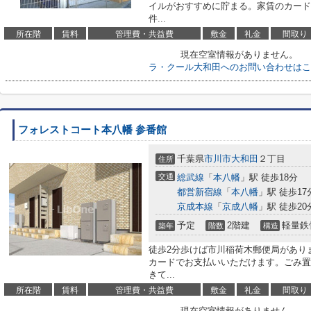
イルがおすすめに貯まる。家賃のカード
件...
所在階
賃料
管理費・共益費
敷金
礼金
間取り
現在空室情報がありません。
ラ・クール大和田へのお問い合わせはこ
フォレストコート本八幡 参番館
千葉県
市川市
大和田
２丁目
住所
交通
総武線
「
本八幡
」駅 徒歩18分
都営新宿線
「
本八幡
」駅 徒歩17
京成本線
「
京成八幡
」駅 徒歩20
予定
2階建
軽量鉄
築年
階数
構造
徒歩2分歩けば市川稲荷木郵便局があり
カードでお支払いいただけます。ごみ置
きて...
所在階
賃料
管理費・共益費
敷金
礼金
間取り
現在空室情報がありません。