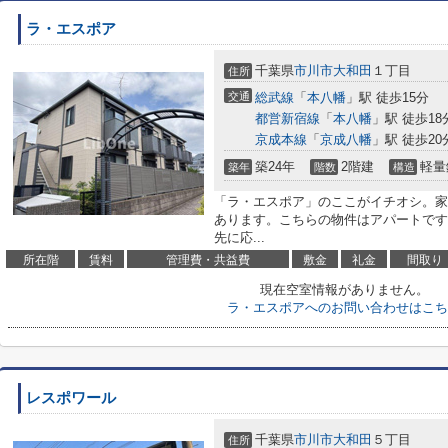
ラ・エスポア
千葉県
市川市
大和田
１丁目
住所
交通
総武線
「
本八幡
」駅 徒歩15分
都営新宿線
「
本八幡
」駅 徒歩18
京成本線
「
京成八幡
」駅 徒歩20
築24年
2階建
軽量
築年
階数
構造
「ラ・エスポア」のここがイチオシ。家
あります。こちらの物件はアパートです
先に応...
所在階
賃料
管理費・共益費
敷金
礼金
間取り
現在空室情報がありません。
ラ・エスポアへのお問い合わせはこち
レスポワール
千葉県
市川市
大和田
５丁目
住所