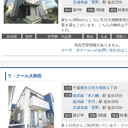
京成本線
「
菅野
」駅 徒歩23分
築3年
3階建
軽量
築年
階数
構造
家から290mのところに市川大洲郵便
置き場もございます。こちらの物件はア
トの...
所在階
賃料
管理費・共益費
敷金
礼金
間取り
現在空室情報がありません。
カーサ ボナールへのお問い合わせはこ
ラ・クール大和田
千葉県
市川市
大和田
４丁目
住所
交通
総武線
「
本八幡
」駅 徒歩15分
総武線
「
市川
」駅 徒歩18分
京成本線
「
菅野
」駅 徒歩13分
築17年
2階建
軽量
築年
階数
構造
多くの方からご好評頂いているラ・クー