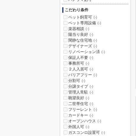
こだわり条件
ペット飼育可
(-)
ペット専用設備
(-)
楽器相談
(-)
陽当り良好
(-)
閑静な住宅地
(-)
デザイナーズ
(-)
リノベーション済
(-)
保証人不要
(-)
事務所可
(-)
２人入居可
(-)
バリアフリー
(-)
分割可
(-)
分譲タイプ
(-)
管理人常駐
(-)
眺望良好
(-)
二世帯住宅
(-)
フリーレント
(-)
カードキー
(-)
オープンハウス
(-)
外国人可
(-)
ガスコンロ設置可
(-)