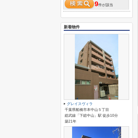
9
件が該当
新着物件
グレイスヴィラ
千葉県船橋市本中山５丁目
総武線「下総中山」駅 徒歩10分
築21年