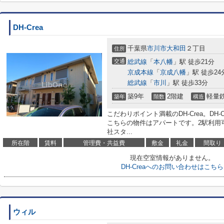
DH-Crea
千葉県
市川市
大和田
２丁目
住所
交通
総武線
「
本八幡
」駅 徒歩21分
京成本線
「
京成八幡
」駅 徒歩24
総武線
「
市川
」駅 徒歩33分
築9年
2階建
軽量
築年
階数
構造
こだわりポイント満載のDH-Crea。DH
こちらの物件はアパートです。2駅利用
社スタ...
所在階
賃料
管理費・共益費
敷金
礼金
間取り
現在空室情報がありません。
DH-Creaへのお問い合わせはこちら
ウィル