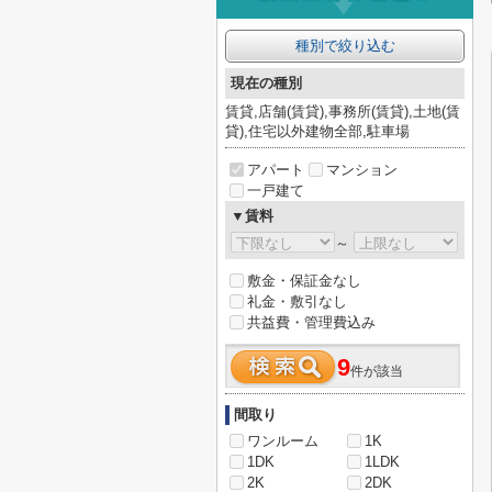
種別で絞り込む
現在の種別
賃貸,店舗(賃貸),事務所(賃貸),土地(賃
貸),住宅以外建物全部,駐車場
アパート
マンション
一戸建て
▼賃料
～
敷金・保証金なし
礼金・敷引なし
共益費・管理費込み
9
件が該当
間取り
ワンルーム
1K
1DK
1LDK
2K
2DK