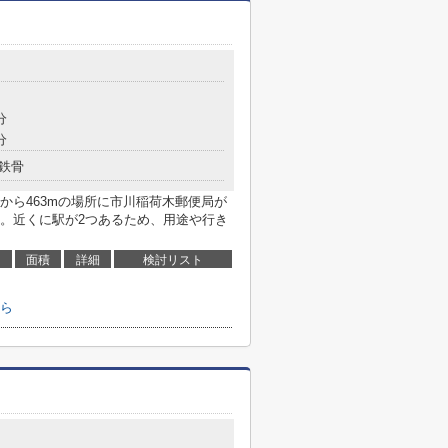
分
分
鉄骨
から463mの場所に市川稲荷木郵便局が
。近くに駅が2つあるため、用途や行き
面積
詳細
検討リスト
ら