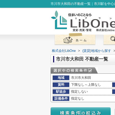
市川市大和田の不動産一覧｜市川駅を中心に
株式会社LibOne
>
(賃貸)地域から探す
市川市大和田 不動産一覧
地域
市川市大和田
賃料
下限なし～上限なし
駅徒歩
指定しない
設備条件
指定なし