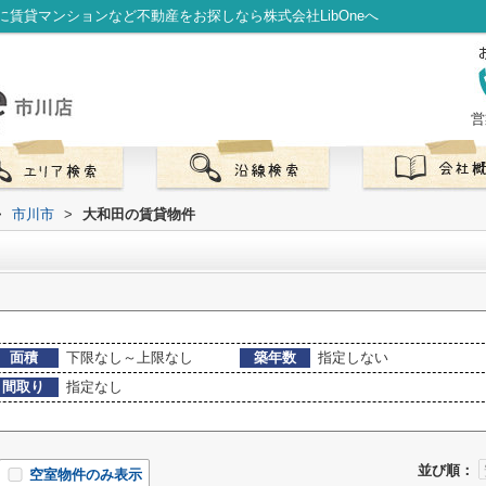
賃貸マンションなど不動産をお探しなら株式会社LibOneへ
営
>
市川市
>
大和田の賃貸物件
面積
下限なし～上限なし
築年数
指定しない
間取り
指定なし
並び順：
空室物件のみ表示