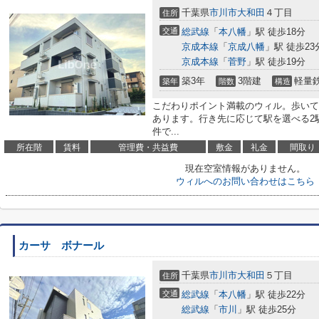
千葉県
市川市
大和田
４丁目
住所
交通
総武線
「
本八幡
」駅 徒歩18分
京成本線
「
京成八幡
」駅 徒歩23
京成本線
「
菅野
」駅 徒歩19分
築3年
3階建
軽量
築年
階数
構造
こだわりポイント満載のウィル。歩いて
あります。行き先に応じて駅を選べる2
件で...
所在階
賃料
管理費・共益費
敷金
礼金
間取り
現在空室情報がありません。
ウィルへのお問い合わせはこちら
カーサ ボナール
千葉県
市川市
大和田
５丁目
住所
交通
総武線
「
本八幡
」駅 徒歩22分
総武線
「
市川
」駅 徒歩25分