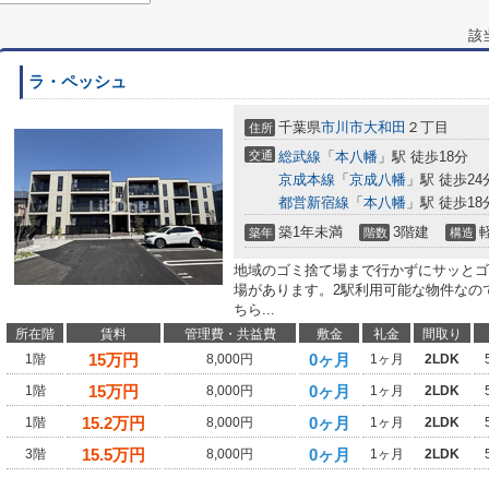
該
ラ・ペッシュ
千葉県
市川市
大和田
２丁目
住所
交通
総武線
「
本八幡
」駅 徒歩18分
京成本線
「
京成八幡
」駅 徒歩24
都営新宿線
「
本八幡
」駅 徒歩18
築1年未満
3階建
築年
階数
構造
地域のゴミ捨て場まで行かずにサッとゴ
場があります。2駅利用可能な物件なの
ちら...
所在階
賃料
管理費・共益費
敷金
礼金
間取り
15
万円
0ヶ月
1階
8,000円
1ヶ月
2LDK
15
万円
0ヶ月
1階
8,000円
1ヶ月
2LDK
15.2
万円
0ヶ月
1階
8,000円
1ヶ月
2LDK
15.5
万円
0ヶ月
3階
8,000円
1ヶ月
2LDK