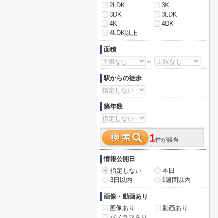
2LDK
3K
3DK
3LDK
4K
4DK
4LDK以上
面積
～
駅からの徒歩
築年数
1
件が該当
情報公開日
指定しない
本日
3日以内
1週間以内
画像・動画あり
画像あり
動画あり
パノラマあり