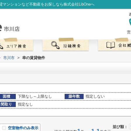
マンションなど不動産をお探しなら株式会社LibOneへ
営
>
市川市
>
幸の賃貸物件
面積
下限なし～上限なし
築年数
指定しない
間取り
指定なし
並び順：
空室物件のみ表示