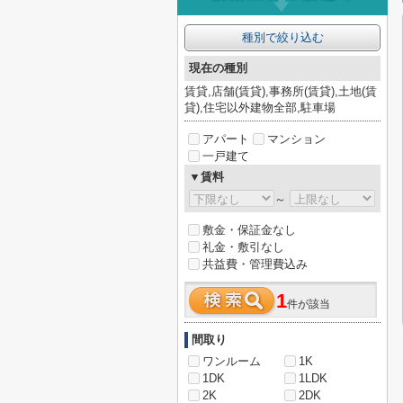
種別で絞り込む
現在の種別
賃貸,店舗(賃貸),事務所(賃貸),土地(賃
貸),住宅以外建物全部,駐車場
アパート
マンション
一戸建て
▼賃料
～
敷金・保証金なし
礼金・敷引なし
共益費・管理費込み
1
件が該当
間取り
ワンルーム
1K
1DK
1LDK
2K
2DK