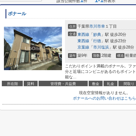
1
1-1
該当公開件数
件
件表示
ボナール
千葉県
市川市
幸
１丁目
住所
交通
東西線
「
妙典
」駅 徒歩20分
東西線
「
行徳
」駅 徒歩23分
京葉線
「
市川塩浜
」駅 徒歩28分
築9年
2階建
軽量
築年
階数
構造
こだわりポイント満載のボナール。ファ
分と近場にコンビニがあるのもポイント
能な...
所在階
賃料
管理費・共益費
敷金
礼金
間取り
現在空室情報がありません。
ボナールへのお問い合わせはこちら