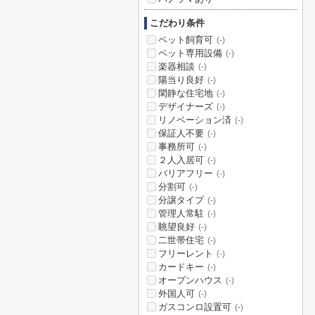
こだわり条件
ペット飼育可
(-)
ペット専用設備
(-)
楽器相談
(-)
陽当り良好
(-)
閑静な住宅地
(-)
デザイナーズ
(-)
リノベーション済
(-)
保証人不要
(-)
事務所可
(-)
２人入居可
(-)
バリアフリー
(-)
分割可
(-)
分譲タイプ
(-)
管理人常駐
(-)
眺望良好
(-)
二世帯住宅
(-)
フリーレント
(-)
カードキー
(-)
オープンハウス
(-)
外国人可
(-)
ガスコンロ設置可
(-)