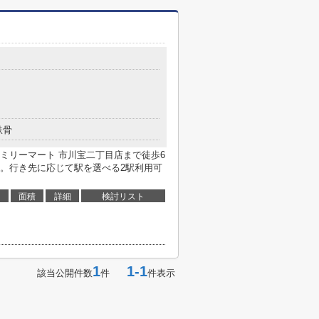
鉄骨
ミリーマート 市川宝二丁目店まで徒歩6
。行き先に応じて駅を選べる2駅利用可
面積
詳細
検討リスト
1
1-1
該当公開件数
件
件表示