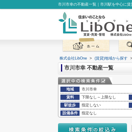
市川市幸の不動産一覧｜市川駅を中心に賃貸
株式会社LibOne
>
(賃貸)地域から探す
市川市幸 不動産一覧
地域
市川市幸
賃料
下限なし～上限なし
駅徒歩
指定しない
設備条件
指定なし