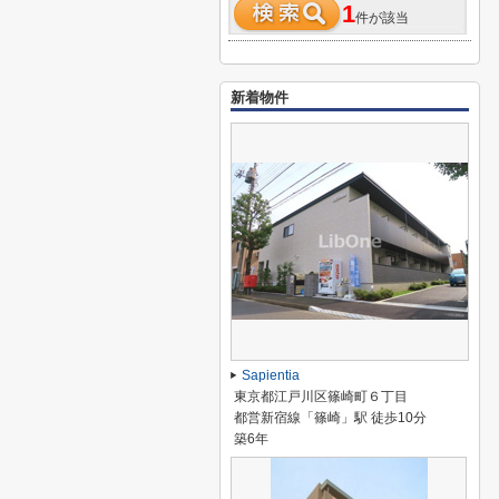
1
件が該当
新着物件
Sapientia
東京都江戸川区篠崎町６丁目
都営新宿線「篠崎」駅 徒歩10分
築6年