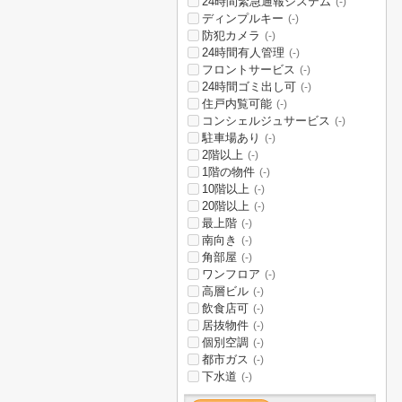
24時間緊急通報システム
(-)
ディンプルキー
(-)
防犯カメラ
(-)
24時間有人管理
(-)
フロントサービス
(-)
24時間ゴミ出し可
(-)
住戸内覧可能
(-)
コンシェルジュサービス
(-)
駐車場あり
(-)
2階以上
(-)
1階の物件
(-)
10階以上
(-)
20階以上
(-)
最上階
(-)
南向き
(-)
角部屋
(-)
ワンフロア
(-)
高層ビル
(-)
飲食店可
(-)
居抜物件
(-)
個別空調
(-)
都市ガス
(-)
下水道
(-)