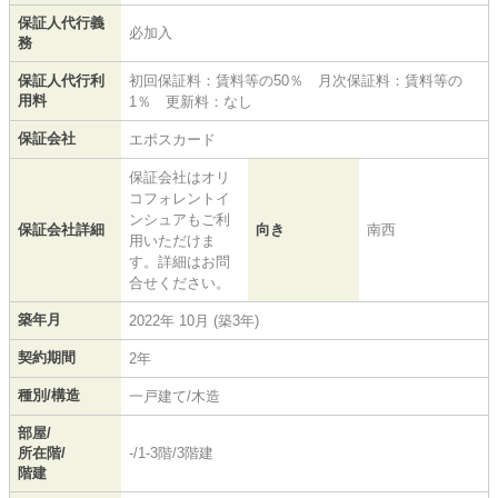
保証人代行義
必加入
務
保証人代行利
初回保証料：賃料等の50％ 月次保証料：賃料等の
用料
1％ 更新料：なし
保証会社
エポスカード
保証会社はオリ
コフォレントイ
ンシュアもご利
保証会社詳細
向き
南西
用いただけま
す。詳細はお問
合せください。
築年月
2022年 10月 (築3年)
契約期間
2年
種別/構造
一戸建て/木造
部屋/
所在階/
-/1-3階/3階建
階建