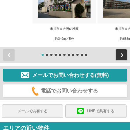
市川市立大洲幼稚園
市川市立
約349m／5分
約688
前
メールでお問い合わせする(無料)
電話でお問い合わせする
メールで共有する
LINEで共有する
エリアの近い物件