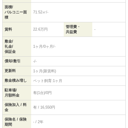
面積/
バルコニー面
71.52㎡/-
積
管理費・
賃料
22.6万円
-
共益費
敷金/
礼金/
1ヶ月/0ヶ月/-
保証金
償却/敷引
-/-
更新料
1ヶ月(新賃料)
敷金積み増し
ペット飼育:1ヶ月
駐車場/
有(1台)/0円
月額料金
保険加入 / 料
有 / 16,550円
金
保険名 / 保険
- / 2年
期間