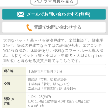
パノラマ写真を見る
メールでお問い合わせする(無料)
電話でお問い合わせする
大切なペットと暮らせる築浅戸建て。楽器相談可。駐車場
1台付。築浅の戸建てならではの設備が充実。エアコン全
室に設置済み。床暖房あり。便利なスマートホーム導入済
み。大切なペット（猫・小型犬・中型犬・大型犬いずれか
1匹迄）と暮らせる賃貸戸建てはこちらです。
所在地
千葉県
市川市
新田
３丁目
総武線
「
市川
」駅 徒歩15分
交通
京成本線
「
菅野
」駅 徒歩17分
京成本線
「
市川真間
」駅 徒歩18分
1LDK＋2S(納戸)
間取り/
LDK 18.4帖 1室
/
洋室 4.0帖 1室
/
S 6.0帖 1室
/
詳細
S 4.1帖 1室