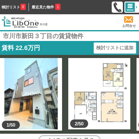
0
1
検討リスト
最近見た物件
お問合せ
市川市新田３丁目の賃貸物件
賃料
22.6
万円
検討リストに追加
2/50
1/50