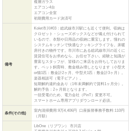
複層ガラス
エアコン4台
エアコン全室
初期費用カード決済可
Kolet市川#03：総武線市川駅にも近くて便利。収納は
クロゼット・シューズボックスなどが備え付けられて
いるので、衣類や日用品の収納に重宝します。憧れの
システムキッチンで快適なクッキングライフを。床暖
房付きの物件です。市川市にある総武線市川の近くに
賃貸住宅をお求めなら、お任せ下さい。経験と知識が
豊富なスタッフが、皆様のご来店をお待ちしておりま
備考
す。ペット飼育時、敷金積み増しとなります（小型犬
or猫1匹：敷金計2ヶ月、中型犬1匹：敷金計3ヶ月）。
楽器相談可（電子ピアノ）。
短期解約違約金あり（1年未満解約で賃料1ヶ月分）。
解約予告：2ヶ月前となります。
一括受電のため、電力会社（PinT）変更不可。
スマートホーム専用アプリダウンロード必須。
室内清掃費用:9万4,406円 口座振替事務手数料:110円
条件(その他)
（月額）
LibOne（リブワン） 市川店