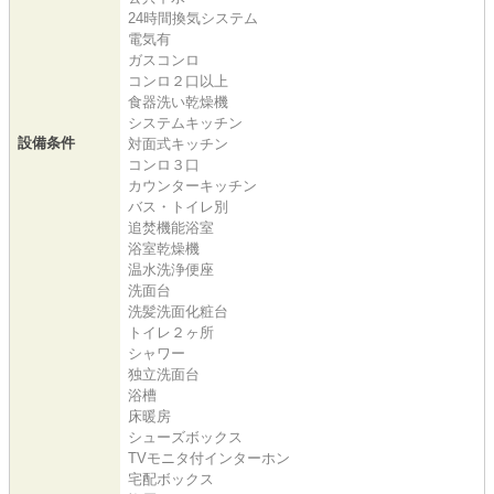
24時間換気システム
電気有
ガスコンロ
コンロ２口以上
食器洗い乾燥機
システムキッチン
設備条件
対面式キッチン
コンロ３口
カウンターキッチン
バス・トイレ別
追焚機能浴室
浴室乾燥機
温水洗浄便座
洗面台
洗髪洗面化粧台
トイレ２ヶ所
シャワー
独立洗面台
浴槽
床暖房
シューズボックス
TVモニタ付インターホン
宅配ボックス