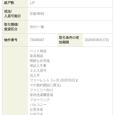
総戸数
1戸
現況/
空家/即時
入居可能日
取引態様/
仲介/一般
賃貸区分
取引条件の有
物件番号
73048347
2026年08月17日
効期限
ペット相談
楽器相談
閑静な住宅地
保証人不要
２人入居可
法人可
フリーレント 1ヶ月 (10月31日ま
での契約開始に限る)
ファミリー向け
室内洗濯機置場
フローリング
バルコニー
公営水道
公共下水