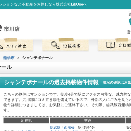
ションなど不動産をお探しなら株式会社LibOneへ
営
>
船橋市
>
シャンテボナール
ナール
シャンテボナール
の過去掲載物件情報
現況の確認はお気
こちらの物件はマンションです。徒歩4分で駅にアクセス可能な、魅力的
できます。共用部にゴミ置き場を備えているので、外部の人にごみを見ら
物件詳細につきましては、お気軽にご連絡下さい。その際、総武線西船橋
す。
所在地
交通
総武線
「
西船橋
」駅 徒歩4分
築