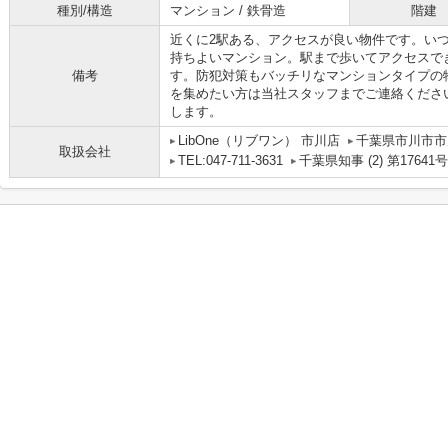
種別/構造
マンション / 鉄骨造
階建
近くに2駅ある、アクセスが良い物件です。い
持ちよいマンション。駅まで歩いてアクセスで
備考
す。防犯対策もバッチリなマンションタイプの
を集めたい方は当社スタッフまでご連絡くださ
します。
LibOne（リブワン） 市川店
千葉県市川市市川
取扱会社
TEL:047-711-3631
千葉県知事 (2) 第17641号