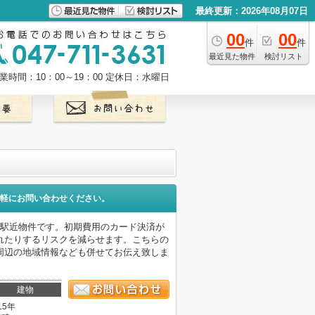
最終更新：2026年08月07日
00
00
件
件
最近見た物件
検討リスト
業時間：10：00～19：00
定休日：水曜日
軽にお問い合わせください。
な駅近物件です。初期費用のカード決済が
れたりするリスクを減らせます。こちらの
周辺の地域情報なども併せてお伝え致しま
建物
15年