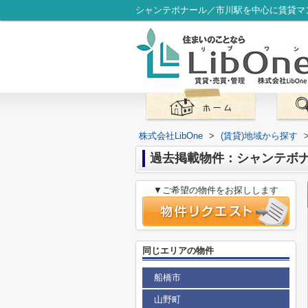
シャンテボナール／市川駅を中心に賃貸マン
株式会社LibOne
>
(賃貸)地域から探す
過去掲載物件：シャンテボ
▼ご希望の物件をお探しします
同じエリアの物件
船橋市
山野町