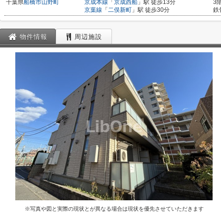
千葉県
船橋市
山野町
京成本線
「
京成西船
」駅 徒歩13分
3
京葉線
「
二俣新町
」駅 徒歩30分
鉄
物件情報
周辺施設
※写真や図と実際の現状とが異なる場合は現状を優先させていただきます