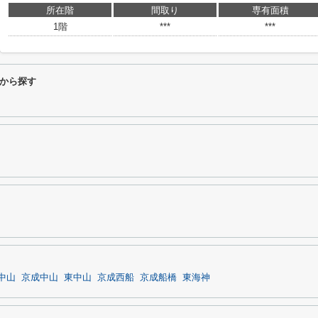
所在階
間取り
専有面積
1階
***
***
から探す
中山
京成中山
東中山
京成西船
京成船橋
東海神