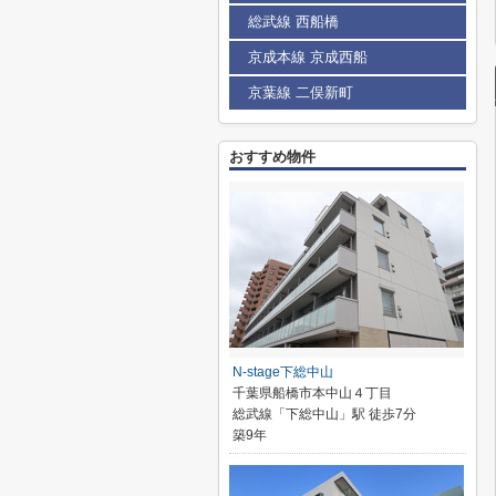
総武線 西船橋
京成本線 京成西船
京葉線 二俣新町
おすすめ物件
N-stage下総中山
千葉県船橋市本中山４丁目
総武線「下総中山」駅 徒歩7分
築9年