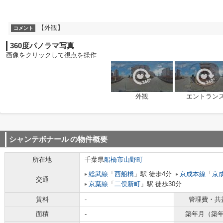
【外観】
コメント
360度パノラマ写真
画像をクリックして視点を操作
外観
エントラン
シャンテボナール
の物件概要
所在地
千葉県
船橋市
山野町
総武線
「
西船橋
」駅 徒歩4分
京成本線
「
京
交通
京葉線
「
二俣新町
」駅 徒歩30分
賃料
-
管理費・共
面積
-
築年月（築