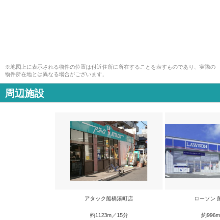
※地図上に表示される物件の位置は付近住所に所在することを表すものであり、実際の
物件所在地とは異なる場合がございます。
周辺施設
アタック船橋湊町店
ローソン 
約1123m／15分
約996