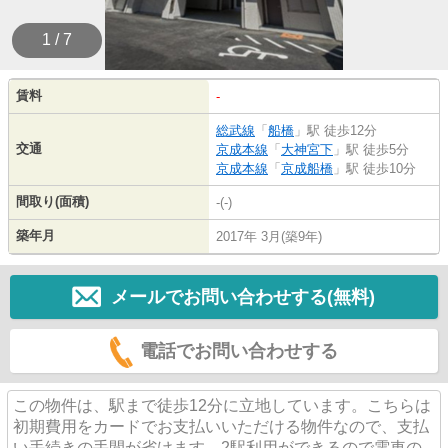
1 / 7
賃料
-
総武線
「
船橋
」駅 徒歩12分
交通
京成本線
「
大神宮下
」駅 徒歩5分
京成本線
「
京成船橋
」駅 徒歩10分
間取り(面積)
-(-)
築年月
2017年 3月(築9年)
メールでお問い合わせする(無料)
電話でお問い合わせする
この物件は、駅まで徒歩12分に立地しています。こちらは
初期費用をカードでお支払いいただける物件なので、支払
い手続きの手間が省けます。2駅利用ができるので電車の