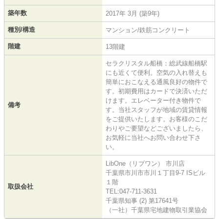
築年数
2017年 3月 (築9年)
種別/構造
マンション/鉄筋コンクリート
階建
13階建
セラクリスタル船橋：総武線船橋駅
にも近くて便利。空気の入れ替えも
簡単におこなえる通風良好の物件で
す。初期費用はカードで決済いただ
けます。エレベーター付き物件で
備考
す。当社スタッフが地域の賃貸情報
をご提供いたします。お客様のこだ
わりやご要望などございましたら、
お気軽に当社へお問い合わせ下さ
い。
LibOne（リブワン） 市川店
千葉県市川市市川１丁目9-7 ISビル
１階
取扱会社
TEL:047-711-3631
千葉県知事 (2) 第17641号
（一社）千葉県宅地建物取引業協会