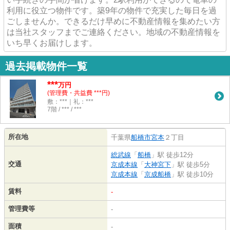
利用に役立つ物件です。築9年の物件で充実した毎日を過
ごしませんか。できるだけ早めに不動産情報を集めたい方
は当社スタッフまでご連絡ください。地域の不動産情報を
いち早くお届けします。
過去掲載物件一覧
***
万円
(管理費・共益費 ***円)
敷：***｜礼：***
7階 / *** / ***
所在地
千葉県
船橋市
宮本
２丁目
総武線
「
船橋
」駅 徒歩12分
交通
京成本線
「
大神宮下
」駅 徒歩5分
京成本線
「
京成船橋
」駅 徒歩10分
賃料
-
管理費等
-
面積
-