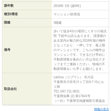
築年数
2018年 3月 (築8年)
種別/構造
マンション/鉄骨造
階建
3階建
歩いて徒歩4分の場所にくすりの福太
郎 下総中山店もあります。清潔感の
ある室内が魅力的な2018年築の物件
となっており、一押しです。最上階
備考
のマンションです。こちらの物件は
マンションです。できるだけ早めに
不動産情報を集めたい方は当社スタ
ッフまでご連絡ください。地域の不
動産情報をいち早くお届けします。
LibOne（リブワン） 市川店
千葉県市川市市川１丁目9-7 ISビル
１階
取扱会社
TEL:047-711-3631
千葉県知事 (2) 第17641号
（一社）千葉県宅地建物取引業協会
情報の見方