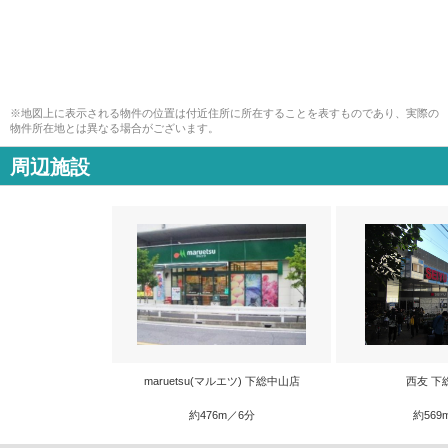
※地図上に表示される物件の位置は付近住所に所在することを表すものであり、実際の
物件所在地とは異なる場合がございます。
周辺施設
maruetsu(マルエツ) 下総中山店
西友 下
約476m／6分
約569