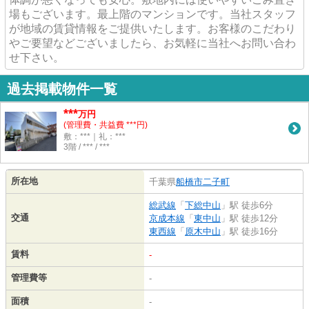
場もございます。最上階のマンションです。当社スタッフ
が地域の賃貸情報をご提供いたします。お客様のこだわり
やご要望などございましたら、お気軽に当社へお問い合わ
せ下さい。
過去掲載物件一覧
***
万円
(管理費・共益費 ***円)
敷：***｜礼：***
3階 / *** / ***
所在地
千葉県
船橋市
二子町
総武線
「
下総中山
」駅 徒歩6分
交通
京成本線
「
東中山
」駅 徒歩12分
東西線
「
原木中山
」駅 徒歩16分
賃料
-
管理費等
-
面積
-