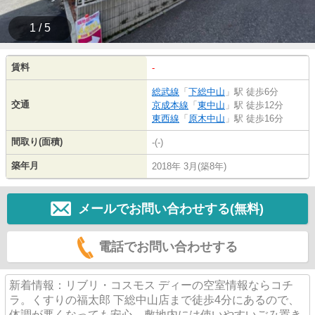
1 / 5
賃料
-
総武線
「
下総中山
」駅 徒歩6分
交通
京成本線
「
東中山
」駅 徒歩12分
東西線
「
原木中山
」駅 徒歩16分
間取り(面積)
-(-)
築年月
2018年 3月(築8年)
メールでお問い合わせする(無料)
電話でお問い合わせする
新着情報：リブリ・コスモス ディーの空室情報ならコチ
ラ。くすりの福太郎 下総中山店まで徒歩4分にあるので、
体調が悪くなっても安心。敷地内には使いやすいごみ置き