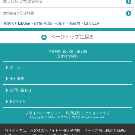
駅近(7分以内)賃貸特集
女性向け賃貸特集
株式会社LibOne
>
(賃貸)地域から探す
>
船橋市
>
I.S.VILLA
ページトップに戻る
営業時間:10：00～19：00
定休日:水曜日
ホーム
会社概要
お問い合わせ
PCサイト
プライバシーポリシー
利用規約
｜アクセスマップ
｜
Copyright(c) LibOne（リブワン） 市川店 All rights reserved.
当サイトでは、お客様の当サイト利用状況把握、サービス向上検討を目的と