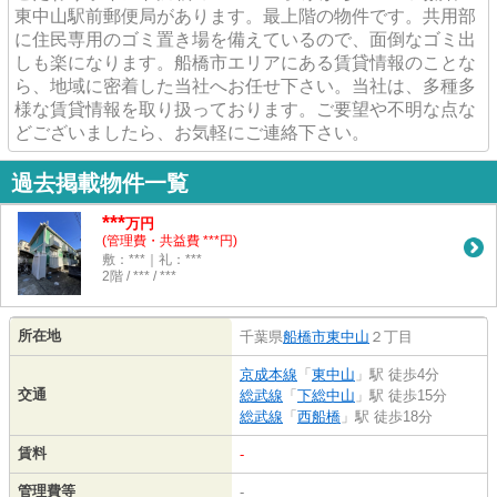
東中山駅前郵便局があります。最上階の物件です。共用部
に住民専用のゴミ置き場を備えているので、面倒なゴミ出
しも楽になります。船橋市エリアにある賃貸情報のことな
ら、地域に密着した当社へお任せ下さい。当社は、多種多
様な賃貸情報を取り扱っております。ご要望や不明な点な
どございましたら、お気軽にご連絡下さい。
過去掲載物件一覧
***
万円
(管理費・共益費 ***円)
敷：***｜礼：***
2階 / *** / ***
所在地
千葉県
船橋市
東中山
２丁目
京成本線
「
東中山
」駅 徒歩4分
交通
総武線
「
下総中山
」駅 徒歩15分
総武線
「
西船橋
」駅 徒歩18分
賃料
-
管理費等
-