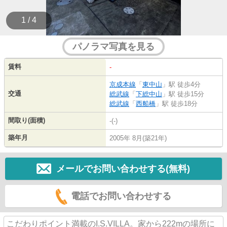
1 / 4
パノラマ写真を見る
賃料
-
京成本線
「
東中山
」駅 徒歩4分
交通
総武線
「
下総中山
」駅 徒歩15分
総武線
「
西船橋
」駅 徒歩18分
間取り(面積)
-(-)
築年月
2005年 8月(築21年)
メールでお問い合わせする(無料)
電話でお問い合わせする
こだわりポイント満載のI.S.VILLA。家から222mの場所に