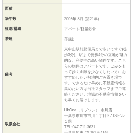
面積
-
築年数
2005年 8月 (築21年)
種別/構造
アパート/軽量鉄骨
階建
2階建
東中山駅前郵便局まで歩いてすぐ(徒
歩3分)。駅まで徒歩4分の立地が魅力
的な、利便性の高い物件です。こち
らの物件はアパートです。ごみをも
って歩く距離を少なくしたい方にお
備考
すすめしたい敷地内ごみ置き場で
す。できるだけ早めに不動産情報を
集めたい方は当社スタッフまでご連
絡ください。地域の不動産情報をい
ち早くお届けします。
LibOne（リブワン） 市川店
千葉県市川市市川１丁目9-7 ISビル
１階
取扱会社
TEL:047-711-3631
千葉県知事 (2) 第17641号