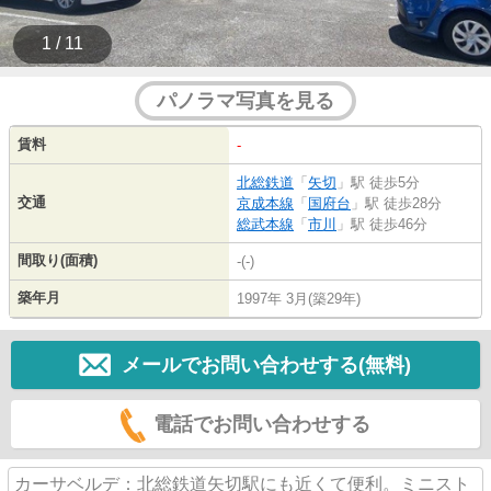
1 / 11
パノラマ写真を見る
賃料
-
北総鉄道
「
矢切
」駅 徒歩5分
交通
京成本線
「
国府台
」駅 徒歩28分
総武本線
「
市川
」駅 徒歩46分
間取り(面積)
-(-)
築年月
1997年 3月(築29年)
メールでお問い合わせする(無料)
電話でお問い合わせする
カーサベルデ：北総鉄道矢切駅にも近くて便利。ミニスト