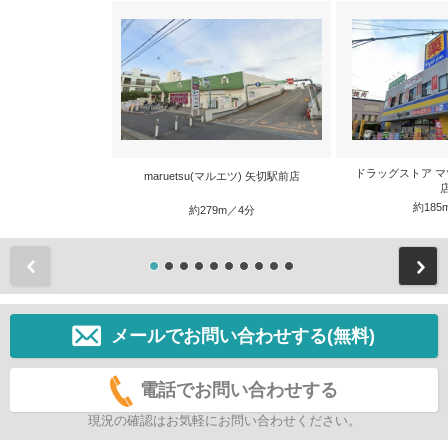
ドラッグストア マ
maruetsu(マルエツ) 矢切駅前店
約185
約279m／4分
前
メールでお問い合わせする(無料)
電話でお問い合わせする
現況の確認はお気軽にお問い合わせください。