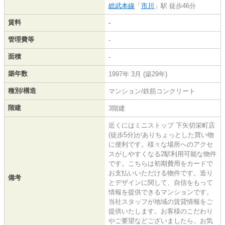
総武本線
「
市川
」駅 徒歩46分
賃料
-
管理費等
-
面積
-
築年数
1997年 3月 (築29年)
種別/構造
マンション/鉄筋コンクリート
階建
3階建
近くにはミニストップ 下矢切栄町店
(徒歩5分)がありちょっとした買い物
に便利です。様々な場所へのアクセ
スがしやすくなる2駅利用可能な物件
です。こちらは初期費用をカードで
お支払いいただける物件です。造り
備考
とデザインに関して、自信をもって
情報を提供できるマンションです。
当社スタッフが地域の賃貸情報をご
提供いたします。お客様のこだわり
やご要望などございましたら、お気