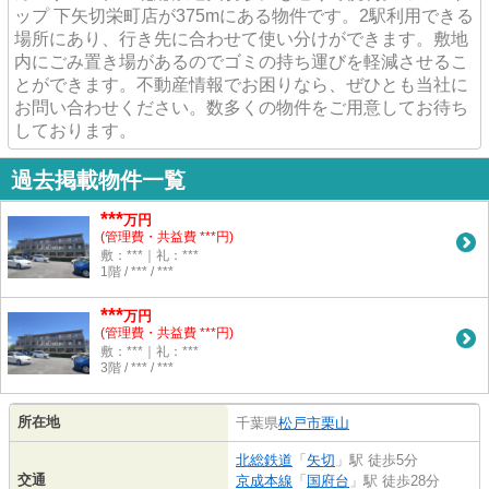
ップ 下矢切栄町店が375mにある物件です。2駅利用できる
場所にあり、行き先に合わせて使い分けができます。敷地
内にごみ置き場があるのでゴミの持ち運びを軽減させるこ
とができます。不動産情報でお困りなら、ぜひとも当社に
お問い合わせください。数多くの物件をご用意してお待ち
しております。
過去掲載物件一覧
***
万円
(管理費・共益費 ***円)
敷：***｜礼：***
1階 / *** / ***
***
万円
(管理費・共益費 ***円)
敷：***｜礼：***
3階 / *** / ***
所在地
千葉県
松戸市
栗山
北総鉄道
「
矢切
」駅 徒歩5分
交通
京成本線
「
国府台
」駅 徒歩28分