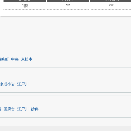
1階
***
***
篠崎町
中央
東松本
京成小岩
江戸川
幡
国府台
江戸川
妙典