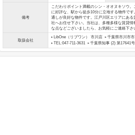
こだわりポイント満載のシン・オオヌキソウ。
に好評な、駅から徒歩10分に立地する物件で
備考
通しが良好な物件です。江戸川区エリアにある
社へお任せ下さい。当社は、多種多様な賃貸情
な点などございましたら、お気軽にご連絡下さ
LibOne（リブワン） 市川店
千葉県市川市市川
取扱会社
TEL:047-711-3631
千葉県知事 (2) 第17641号