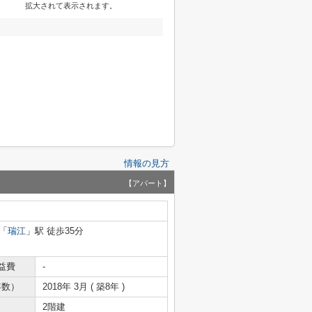
拡大されて表示されます。
情報の見方
【アパート】
「
瑞江
」駅 徒歩35分
益費
-
年数）
2018年 3月 ( 築8年 )
2階建