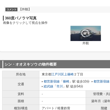
【外観】
コメント
360度パノラマ写真
画像をクリックして視点を操作
外観
シン・オオヌキソウ
の物件概要
所在地
東京都
江戸川区
上篠崎
２丁目
都営新宿線
「
篠崎
」駅 徒歩10分
都営新宿線
交通
総武線
「
市川
」駅 徒歩54分
賃料
-
管理費・共
面積
-
築年月（築
種別/構造
アパート / 軽量鉄骨
階建