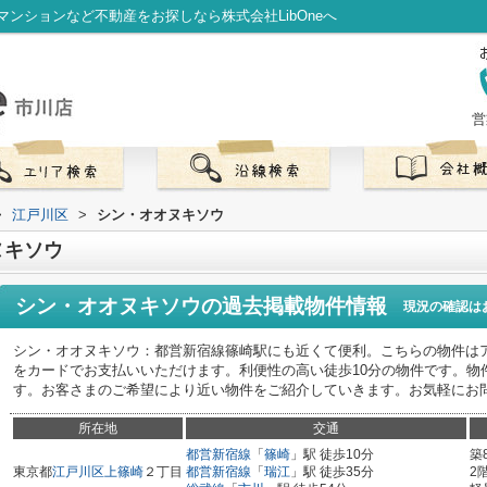
ンションなど不動産をお探しなら株式会社LibOneへ
営
>
江戸川区
>
シン・オオヌキソウ
ヌキソウ
シン・オオヌキソウ
の過去掲載物件情報
現況の確認は
シン・オオヌキソウ：都営新宿線篠崎駅にも近くて便利。こちらの物件は
をカードでお支払いいただけます。利便性の高い徒歩10分の物件です。物
す。お客さまのご希望により近い物件をご紹介していきます。お気軽にお
所在地
交通
都営新宿線
「
篠崎
」駅 徒歩10分
築
東京都
江戸川区
上篠崎
２丁目
都営新宿線
「
瑞江
」駅 徒歩35分
2