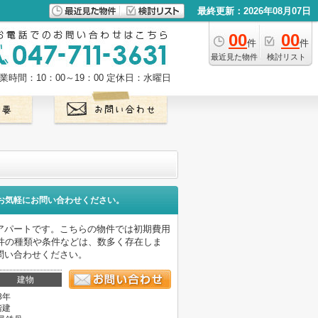
最終更新：2026年08月07日
00
00
件
件
最近見た物件
検討リスト
業時間：10：00～19：00
定休日：水曜日
お気軽にお問い合わせください。
アパートです。こちらの物件では初期費用
件の種類や条件などは、数多く存在しま
問い合わせください。
建物
8年
階建