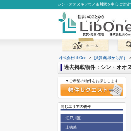
シン・オオヌキソウ／市川駅を中心に賃貸マ
株式会社LibOne
>
(賃貸)地域から探す
過去掲載物件：シン・オオ
▼ご希望の物件をお探しします
同じエリアの物件
江戸川区
上篠崎