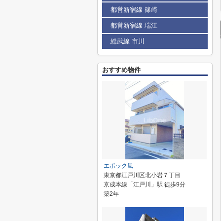
都営新宿線 篠崎
都営新宿線 瑞江
総武線 市川
おすすめ物件
エポック風
東京都江戸川区北小岩７丁目
京成本線「江戸川」駅 徒歩9分
築2年