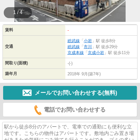
1 / 4
賃料
-
総武線
「
小岩
」駅 徒歩8分
交通
総武線
「
市川
」駅 徒歩29分
京成本線
「
京成小岩
」駅 徒歩11分
間取り(面積)
-(-)
築年月
2018年 9月(築7年)
メールでお問い合わせする(無料)
電話でお問い合わせする
駅から徒歩8分のアパートで、電車での通勤にも便利な立
地です。こちらの物件はアパートです。敷地内ごみ置き場
があるため気軽にごみ捨てを行うことができ、ゴミの多い