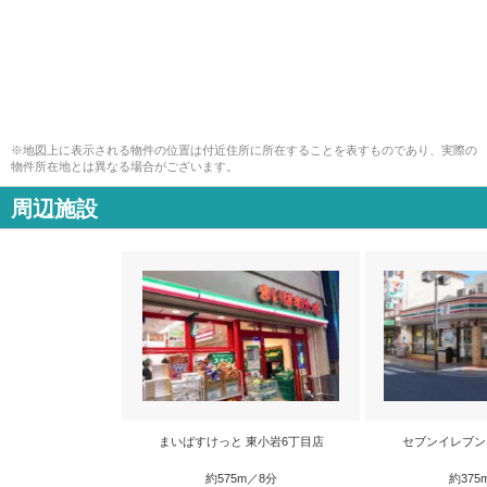
※地図上に表示される物件の位置は付近住所に所在することを表すものであり、実際の
物件所在地とは異なる場合がございます。
周辺施設
まいばすけっと 東小岩6丁目店
セブンイレブン
約575m／8分
約375