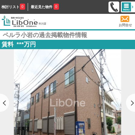
0
0
検討リスト
最近見た物件
お問合せ
ペルラ小岩の過去掲載物件情報
賃料
***
万円