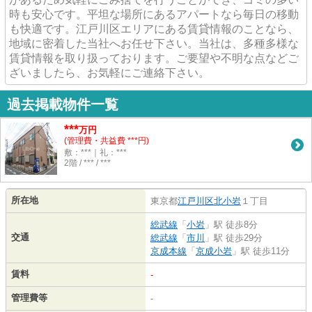
時も安心です。平坦な場所にあるアパートなら毎日の移動
も快適です。江戸川区エリアにある賃貸情報のことなら、
地域に密着した当社へお任せ下さい。当社は、多種多様な
賃貸情報を取り扱っております。ご要望や不明な点などご
ざいましたら、お気軽にご連絡下さい。
過去掲載物件一覧
***
万円
(管理費・共益費 ***円)
敷：***｜礼：***
2階 / *** / ***
所在地
東京都
江戸川区
北小岩
１丁目
総武線
「
小岩
」駅 徒歩8分
交通
総武線
「
市川
」駅 徒歩29分
京成本線
「
京成小岩
」駅 徒歩11分
賃料
-
管理費等
-