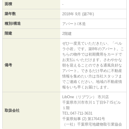
面積
-
築年数
2018年 9月 (築7年)
種別/構造
アパート/木造
階建
2階建
ぜひ一度見ていただきたい、「ペル
ラ小岩」です。築8年のアパート。こ
ちらの物件では初期費用をカードで
お支払いいただけます。さわやかな
備考
朝を迎えることのできる通風良好な
アパート。できるだけ早めに不動産
情報を集めたい方は当社スタッフま
でご連絡ください。地域の不動産情
報をいち早くお届けします。
LibOne（リブワン） 市川店
千葉県市川市市川１丁目9-7 ISビル
１階
取扱会社
TEL:047-711-3631
千葉県知事 (2) 第17641号
（一社）千葉県宅地建物取引業協会