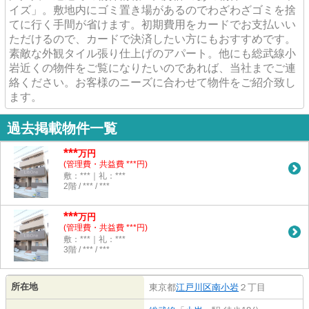
イズ」。敷地内にゴミ置き場があるのでわざわざゴミを捨
てに行く手間が省けます。初期費用をカードでお支払いい
ただけるので、カードで決済したい方にもおすすめです。
素敵な外観タイル張り仕上げのアパート。他にも総武線小
岩近くの物件をご覧になりたいのであれば、当社までご連
絡ください。お客様のニーズに合わせて物件をご紹介致し
ます。
過去掲載物件一覧
***
万円
(管理費・共益費 ***円)
敷：***｜礼：***
2階 / *** / ***
***
万円
(管理費・共益費 ***円)
敷：***｜礼：***
3階 / *** / ***
所在地
東京都
江戸川区
南小岩
２丁目