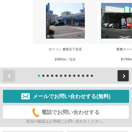
ローソン 鹿骨五丁目店
業務スーパ
約852m／11分
約799
前
メールでお問い合わせする(無料)
電話でお問い合わせする
現況の確認はお気軽にお問い合わせください。