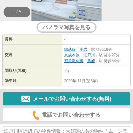
1 / 5
パノラマ写真を見る
賃料
-
総武線
「
小岩
」駅 徒歩18分
交通
京成本線
「
江戸川
」駅 徒歩27分
都営新宿線
「
篠崎
」駅 徒歩34分
間取り(面積)
-(-)
築年月
2020年 11月(築5年)
メールでお問い合わせする(無料)
電話でお問い合わせする
江戸川区近辺での物件情報：大好評のあの物件「ムーンラ