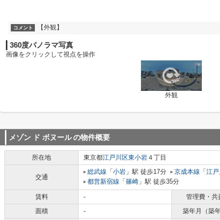
【外観】
コメント
360度パノラマ写真
画像をクリックして視点を操作
外観
メゾン ド ボヌール
の物件概要
所在地
東京都
江戸川区
東小岩
４丁目
総武線
「
小岩
」駅 徒歩17分
京成本線
「
江戸
交通
都営新宿線
「
篠崎
」駅 徒歩35分
賃料
-
管理費・共
面積
-
築年月（築