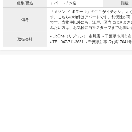
種別/構造
アパート / 木造
階建
「メゾン ド ボヌール」のここがイチオシ。近
す。こちらの物件はアパートです。利便性が高
備考
です。当物件以外にも、江戸川区内にはさまざ
みたい方は、お気軽に当社スタッフまでお問い
LibOne（リブワン） 市川店
千葉県市川市市川
取扱会社
TEL:047-711-3631
千葉県知事 (2) 第17641号