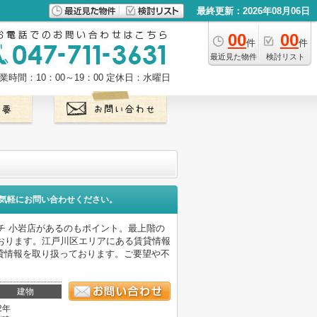
最終更新：2026年08月06日
00
00
件
件
最近見た物件
検討リスト
業時間：10：00～19：00
定休日：水曜日
気軽にお問い合わせください。
チ 小岩店があるのもポイント。最上階の
おります。江戸川区エリアにある賃貸情報
貸情報を取り扱っております。ご要望や不
建物
2年