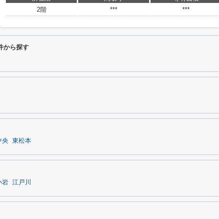
2階
***
***
件から探す
中央
東松本
小岩
江戸川