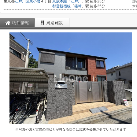
東京都
江戸川区
東小岩
４丁目
京成本線
「
江戸川
」駅 徒歩23分
2
都営新宿線
「
篠崎
」駅 徒歩35分
木
物件情報
周辺施設
※写真や図と実際の現状とが異なる場合は現状を優先させていただきます