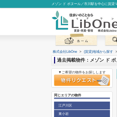
メゾン ド ボヌール／市川駅を中心に賃貸マ
株式会社LibOne
>
(賃貸)地域から探す
過去掲載物件：メゾン ド 
▼ご希望の物件をお探しします
同じエリアの物件
江戸川区
東小岩