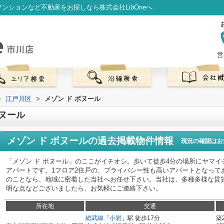
ンションなど不動産をお探しなら株式会社LibOneへ
営
>
江戸川区
>
メゾン ド ボヌール
ボヌール
メゾン ド ボヌール
の過去掲載物件情報
現況の確認はお
「メゾン ド ボヌール」のここがイチオシ。歩いて徒歩4分の場所にヤマイ
アパートです。1フロア2住戸の、プライバシー性も高いアパートとなって
のことなら、地域に密着した当社へお任せ下さい。当社は、多種多様な賃
明な点などございましたら、お気軽にご連絡下さい。
所在地
交通
総武線
「
小岩
」駅 徒歩17分
築