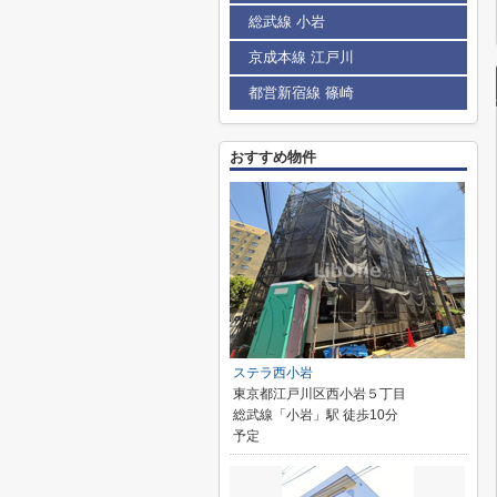
総武線 小岩
京成本線 江戸川
都営新宿線 篠崎
おすすめ物件
ステラ西小岩
東京都江戸川区西小岩５丁目
総武線「小岩」駅 徒歩10分
予定