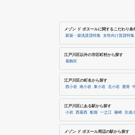
メゾン ド ボヌールに関するこだわり条
新築・築浅賃貸特集
女性向け賃貸特集
江戸川区以外の市区町村から探す
葛飾区
江戸川区の町名から探す
西小岩
南小岩
東小岩
北小岩
鹿骨
江戸川区にある駅から探す
小岩
西葛西
船堀
一之江
篠崎
京成
メゾン ド ボヌール周辺の駅から探す