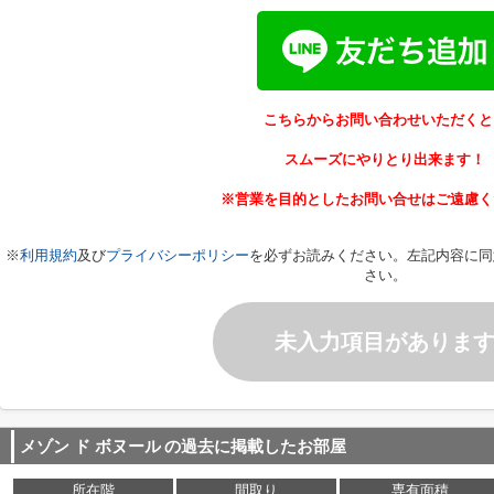
こちらからお問い合わせいただくと
スムーズにやりとり出来ます！
※営業を目的としたお問い合せはご遠慮く
※
利用規約
及び
プライバシーポリシー
を必ずお読みください。左記内容に同
さい。
未入力項目がありま
メゾン ド ボヌール
の過去に掲載したお部屋
所在階
間取り
専有面積