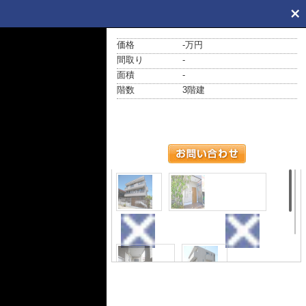
価格
-万円
間取り
-
面積
-
階数
3階建
外観
エントランス
ロビー
外観