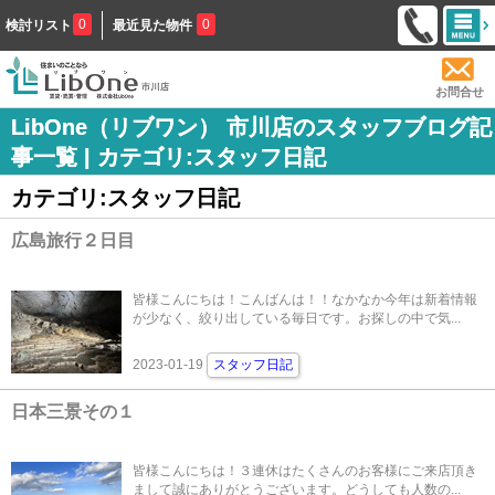
0
0
検討リスト
最近見た物件
お問合せ
LibOne（リブワン） 市川店のスタッフブログ記
事一覧 | カテゴリ:スタッフ日記
カテゴリ:スタッフ日記
広島旅行２日目
皆様こんにちは！こんばんは！！なかなか今年は新着情報
が少なく、絞り出している毎日です。お探しの中で気...
2023-01-19
スタッフ日記
日本三景その１
皆様こんにちは！３連休はたくさんのお客様にご来店頂き
まして誠にありがとうございます。どうしても人数の...