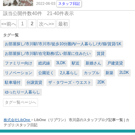
2022-06-03
スタッフ日記
該当公開件数
40
件
21-40
件表示
1
2
<<前へ
次へ>>
最初
タグ一覧
お部屋探し/市川駅/市川市/徒歩10分圏内/一人暮らし/犬/猫/賃貸/1K
お部屋探し/市川駅/在宅勤務/広い部屋に住みたい
賃貸
3LDK
ファミリー向け
総武線
駅近
新婚さん
戸建賃貸
2LDK
リノベーション
公園近く
2人暮らし
カップル
新築
2DK
駐車場付
分譲賃貸
ザ・タワーズ・ウエスト
ゆったり一人暮らし
タグ一覧ページへ
株式会社LibOne
>
LibOne（リブワン） 市川店のスタッフブログ記事一覧 | カ
テゴリ:スタッフ日記