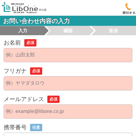
電話する
お問い合わせ内容の入力
入力
確認
送信
お名前
必須
フリガナ
必須
メールアドレス
必須
携帯番号
任意