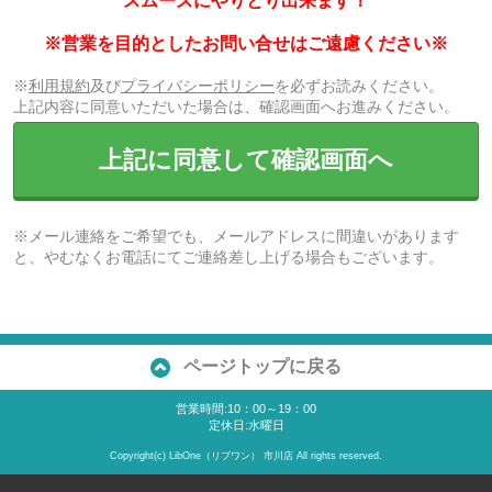
スムーズにやりとり出来ます！
※営業を目的としたお問い合せはご遠慮ください※
※
利用規約
及び
プライバシーポリシー
を必ずお読みください。
上記内容に同意いただいた場合は、確認画面へお進みください。
上記に同意して確認画面へ
※メール連絡をご希望でも、メールアドレスに間違いがあります
と、やむなくお電話にてご連絡差し上げる場合もございます。
ページトップに戻る
営業時間:10：00～19：00
定休日:水曜日
Copyright(c) LibOne（リブワン） 市川店 All rights reserved.