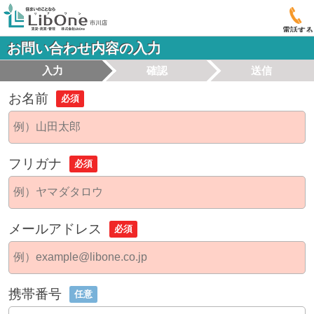
電話する
お問い合わせ内容の入力
入力
確認
送信
お名前
必須
フリガナ
必須
メールアドレス
必須
携帯番号
任意