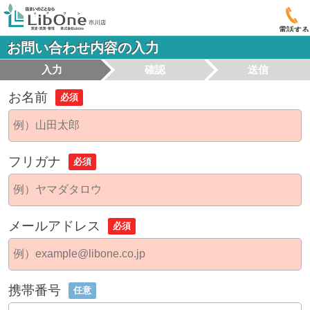
電話する
お問い合わせ内容の入力
入力
確認
送信
お名前
必須
フリガナ
必須
メールアドレス
必須
携帯番号
任意