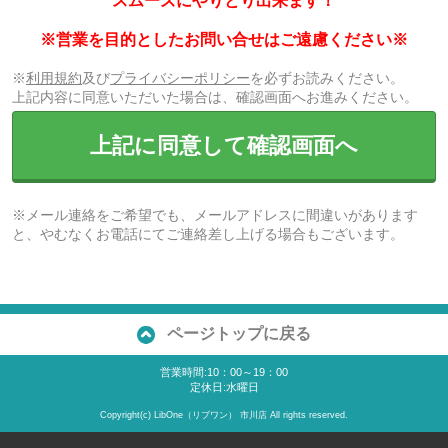
スムーズにやりとり出来ます！
※営業を目的としたお問い合せはご遠慮ください※
※
利用規約
及び
プライバシーポリシー
を必ずお読みください。
上記内容に同意いただいた場合は、確認画面へお進みください。
上記に同意して確認画面へ
※メール連絡をご希望でも、メールアドレスに間違いがあります
と、やむなくお電話にてご連絡差し上げる場合もございます。
ページトップに戻る
営業時間:10：00～19：00
定休日:水曜日
Copyright(c) LibOne（リブワン） 市川店 All rights reserved.