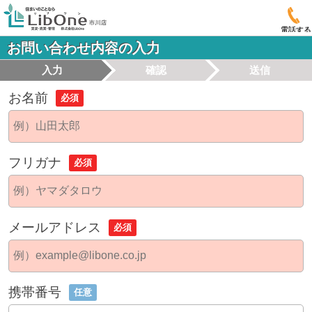
電話する
お問い合わせ内容の入力
入力
確認
送信
お名前
必須
フリガナ
必須
メールアドレス
必須
携帯番号
任意