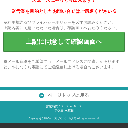
スムーズにやりとり出来ます！
※営業を目的としたお問い合せはご遠慮ください※
※
利用規約
及び
プライバシーポリシー
を必ずお読みください。
上記内容に同意いただいた場合は、確認画面へお進みください。
上記に同意して確認画面へ
※メール連絡をご希望でも、メールアドレスに間違いがあります
と、やむなくお電話にてご連絡差し上げる場合もございます。
ページトップに戻る
営業時間:10：00～19：00
定休日:水曜日
Copyright(c) LibOne（リブワン） 市川店 All rights reserved.