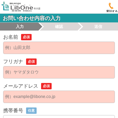
電話する
お問い合わせ内容の入力
入力
確認
送信
お名前
必須
フリガナ
必須
メールアドレス
必須
携帯番号
任意