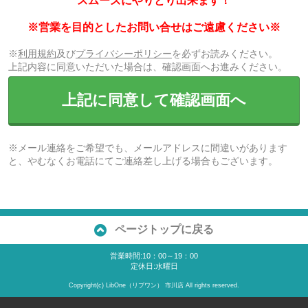
スムーズにやりとり出来ます！
※営業を目的としたお問い合せはご遠慮ください※
※
利用規約
及び
プライバシーポリシー
を必ずお読みください。
上記内容に同意いただいた場合は、確認画面へお進みください。
上記に同意して確認画面へ
※メール連絡をご希望でも、メールアドレスに間違いがあります
と、やむなくお電話にてご連絡差し上げる場合もございます。
ページトップに戻る
営業時間:10：00～19：00
定休日:水曜日
Copyright(c) LibOne（リブワン） 市川店 All rights reserved.