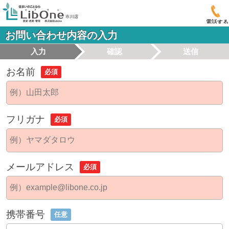
電話する
お問い合わせ内容の入力
入力
確認
送信
お名前
必須
フリガナ
必須
メールアドレス
必須
携帯番号
任意