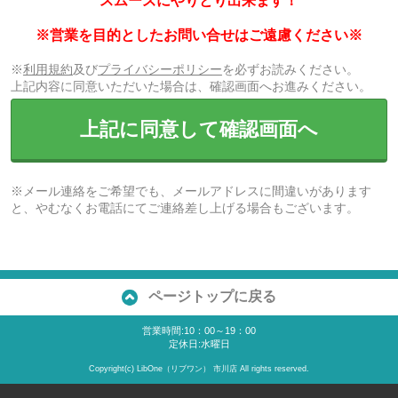
スムーズにやりとり出来ます！
※営業を目的としたお問い合せはご遠慮ください※
※
利用規約
及び
プライバシーポリシー
を必ずお読みください。
上記内容に同意いただいた場合は、確認画面へお進みください。
上記に同意して確認画面へ
※メール連絡をご希望でも、メールアドレスに間違いがあります
と、やむなくお電話にてご連絡差し上げる場合もございます。
ページトップに戻る
営業時間:10：00～19：00
定休日:水曜日
Copyright(c) LibOne（リブワン） 市川店 All rights reserved.