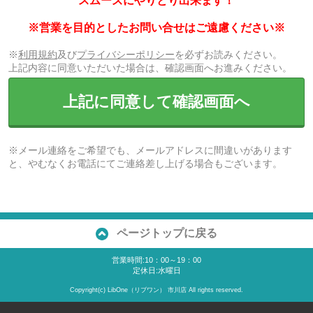
スムーズにやりとり出来ます！
※営業を目的としたお問い合せはご遠慮ください※
※
利用規約
及び
プライバシーポリシー
を必ずお読みください。
上記内容に同意いただいた場合は、確認画面へお進みください。
上記に同意して確認画面へ
※メール連絡をご希望でも、メールアドレスに間違いがあります
と、やむなくお電話にてご連絡差し上げる場合もございます。
ページトップに戻る
営業時間:10：00～19：00
定休日:水曜日
Copyright(c) LibOne（リブワン） 市川店 All rights reserved.