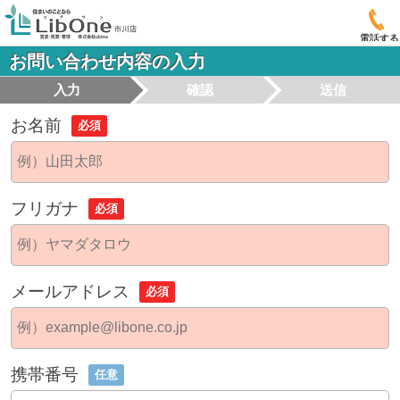
電話する
お問い合わせ内容の入力
入力
確認
送信
お名前
必須
フリガナ
必須
メールアドレス
必須
携帯番号
任意