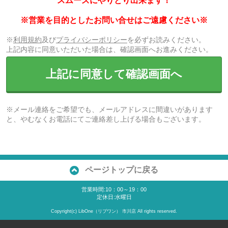
スムーズにやりとり出来ます！
※営業を目的としたお問い合せはご遠慮ください※
※
利用規約
及び
プライバシーポリシー
を必ずお読みください。
上記内容に同意いただいた場合は、確認画面へお進みください。
上記に同意して確認画面へ
※メール連絡をご希望でも、メールアドレスに間違いがあります
と、やむなくお電話にてご連絡差し上げる場合もございます。
ページトップに戻る
営業時間:10：00～19：00
定休日:水曜日
Copyright(c) LibOne（リブワン） 市川店 All rights reserved.