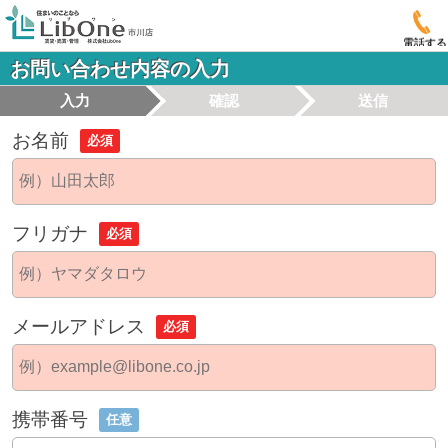
電話する
お問い合わせ内容の入力
入力
確認
送信
お名前
必須
フリガナ
必須
メールアドレス
必須
携帯番号
任意