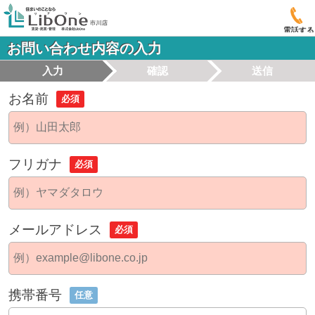
電話する
お問い合わせ内容の入力
入力
確認
送信
お名前
必須
フリガナ
必須
メールアドレス
必須
携帯番号
任意