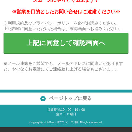
スムーズにやりとり出来ます！
※営業を目的としたお問い合せはご遠慮ください※
※
利用規約
及び
プライバシーポリシー
を必ずお読みください。
上記内容に同意いただいた場合は、確認画面へお進みください。
上記に同意して確認画面へ
※メール連絡をご希望でも、メールアドレスに間違いがあります
と、やむなくお電話にてご連絡差し上げる場合もございます。
ページトップに戻る
営業時間:10：00～19：00
定休日:水曜日
Copyright(c) LibOne（リブワン） 市川店 All rights reserved.