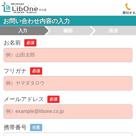
電話する
お問い合わせ内容の入力
入力
確認
送信
お名前
必須
フリガナ
必須
メールアドレス
必須
携帯番号
任意