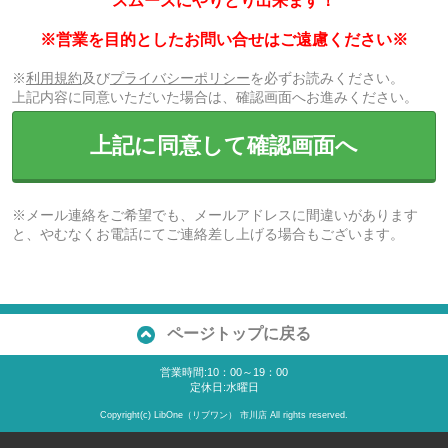
スムーズにやりとり出来ます！
※営業を目的としたお問い合せはご遠慮ください※
※
利用規約
及び
プライバシーポリシー
を必ずお読みください。
上記内容に同意いただいた場合は、確認画面へお進みください。
上記に同意して確認画面へ
※メール連絡をご希望でも、メールアドレスに間違いがあります
と、やむなくお電話にてご連絡差し上げる場合もございます。
ページトップに戻る
営業時間:10：00～19：00
定休日:水曜日
Copyright(c) LibOne（リブワン） 市川店 All rights reserved.