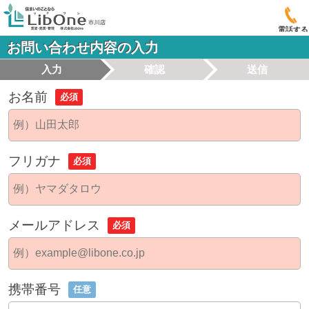
電話する
お問い合わせ内容の入力
入力
確認
送信
お名前
必須
フリガナ
必須
メールアドレス
必須
携帯番号
任意