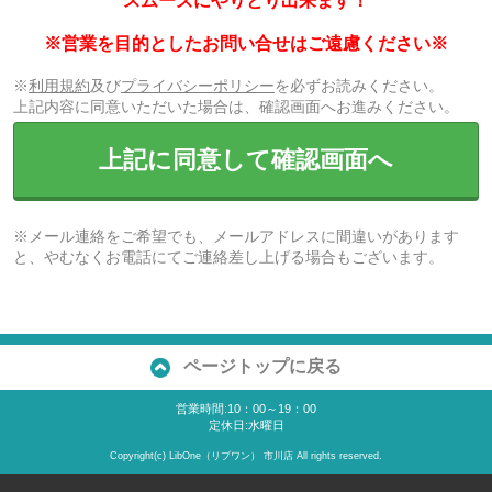
スムーズにやりとり出来ます！
※営業を目的としたお問い合せはご遠慮ください※
※
利用規約
及び
プライバシーポリシー
を必ずお読みください。
上記内容に同意いただいた場合は、確認画面へお進みください。
上記に同意して確認画面へ
※メール連絡をご希望でも、メールアドレスに間違いがあります
と、やむなくお電話にてご連絡差し上げる場合もございます。
ページトップに戻る
営業時間:10：00～19：00
定休日:水曜日
Copyright(c) LibOne（リブワン） 市川店 All rights reserved.