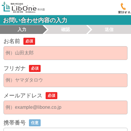
電話する
お問い合わせ内容の入力
入力
確認
送信
お名前
必須
フリガナ
必須
メールアドレス
必須
携帯番号
任意