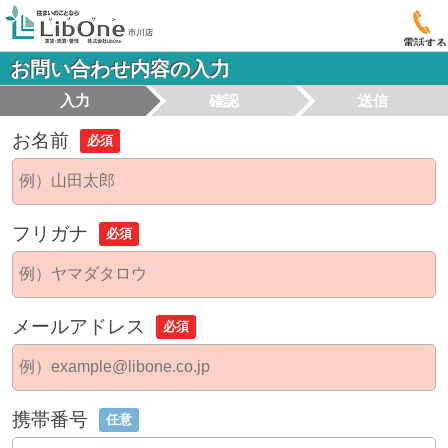
電話する
お問い合わせ内容の入力
入力
確認
送信
お名前
必須
フリガナ
必須
メールアドレス
必須
携帯番号
任意