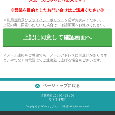
スムーズにやりとり出来ます！
※営業を目的としたお問い合せはご遠慮ください※
※
利用規約
及び
プライバシーポリシー
を必ずお読みください。
上記内容に同意いただいた場合は、確認画面へお進みください。
上記に同意して確認画面へ
※メール連絡をご希望でも、メールアドレスに間違いがあります
と、やむなくお電話にてご連絡差し上げる場合もございます。
ページトップに戻る
営業時間:10：00～19：00
定休日:水曜日
Copyright(c) LibOne（リブワン） 市川店 All rights reserved.