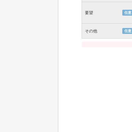
要望
任意
その他
任意