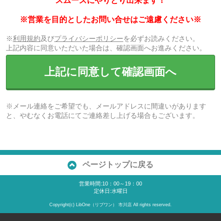
スムーズにやりとり出来ます！
※営業を目的としたお問い合せはご遠慮ください※
※
利用規約
及び
プライバシーポリシー
を必ずお読みください。
上記内容に同意いただいた場合は、確認画面へお進みください。
上記に同意して確認画面へ
※メール連絡をご希望でも、メールアドレスに間違いがあります
と、やむなくお電話にてご連絡差し上げる場合もございます。
ページトップに戻る
営業時間:10：00～19：00
定休日:水曜日
Copyright(c) LibOne（リブワン） 市川店 All rights reserved.