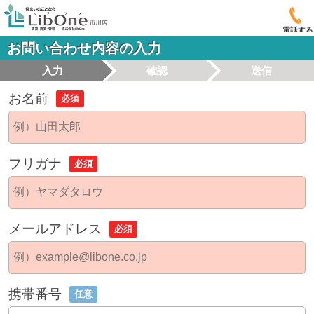
電話する
お問い合わせ内容の入力
入力
確認
送信
お名前
必須
フリガナ
必須
メールアドレス
必須
携帯番号
任意