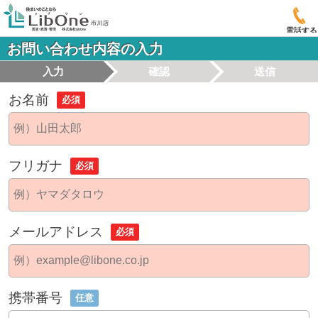
電話する
お問い合わせ内容の入力
入力
確認
送信
お名前
必須
フリガナ
必須
メールアドレス
必須
携帯番号
任意