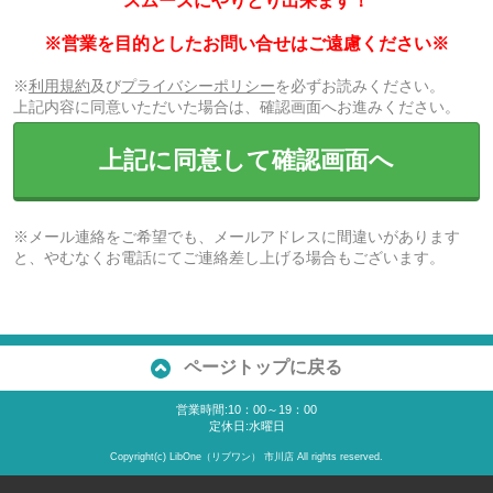
スムーズにやりとり出来ます！
※営業を目的としたお問い合せはご遠慮ください※
※
利用規約
及び
プライバシーポリシー
を必ずお読みください。
上記内容に同意いただいた場合は、確認画面へお進みください。
上記に同意して確認画面へ
※メール連絡をご希望でも、メールアドレスに間違いがあります
と、やむなくお電話にてご連絡差し上げる場合もございます。
ページトップに戻る
営業時間:10：00～19：00
定休日:水曜日
Copyright(c) LibOne（リブワン） 市川店 All rights reserved.