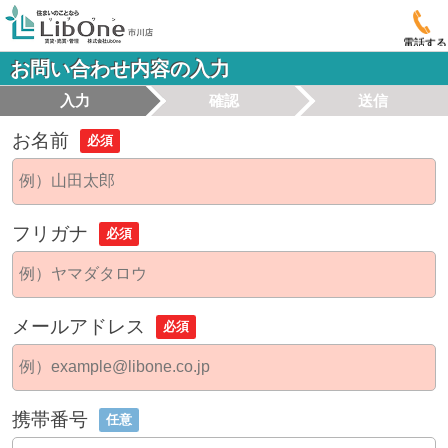
電話する
お問い合わせ内容の入力
入力
確認
送信
お名前
必須
フリガナ
必須
メールアドレス
必須
携帯番号
任意