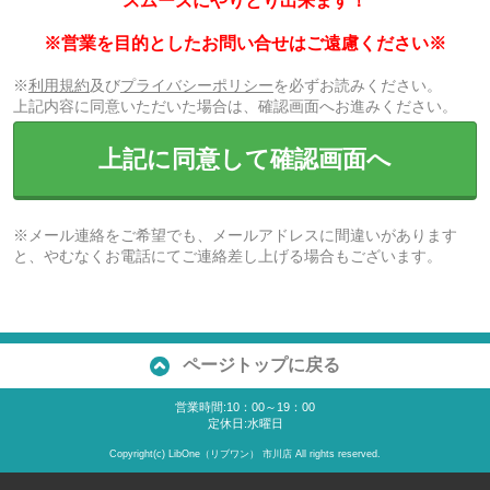
スムーズにやりとり出来ます！
※営業を目的としたお問い合せはご遠慮ください※
※
利用規約
及び
プライバシーポリシー
を必ずお読みください。
上記内容に同意いただいた場合は、確認画面へお進みください。
上記に同意して確認画面へ
※メール連絡をご希望でも、メールアドレスに間違いがあります
と、やむなくお電話にてご連絡差し上げる場合もございます。
ページトップに戻る
営業時間:10：00～19：00
定休日:水曜日
Copyright(c) LibOne（リブワン） 市川店 All rights reserved.