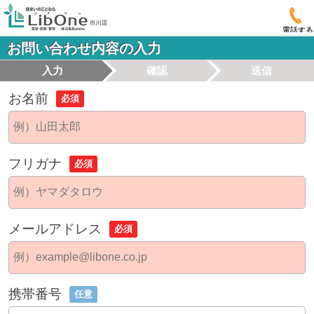
電話する
お問い合わせ内容の入力
入力
確認
送信
お名前
必須
フリガナ
必須
メールアドレス
必須
携帯番号
任意