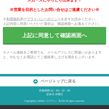
スムーズにやりとり出来ます！
※営業を目的としたお問い合せはご遠慮ください※
※
利用規約
及び
プライバシーポリシー
を必ずお読みください。
上記内容に同意いただいた場合は、確認画面へお進みください。
上記に同意して確認画面へ
※メール連絡をご希望でも、メールアドレスに間違いがあります
と、やむなくお電話にてご連絡差し上げる場合もございます。
ページトップに戻る
営業時間:10：00～19：00
定休日:水曜日
Copyright(c) LibOne（リブワン） 市川店 All rights reserved.