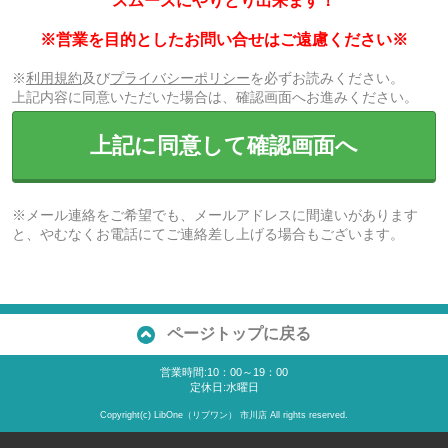
スムーズにやりとり出来ます！
※営業を目的としたお問い合せはご遠慮ください※
※
利用規約
及び
プライバシーポリシー
を必ずお読みください。
上記内容に同意いただいた場合は、確認画面へお進みください。
上記に同意して確認画面へ
※メール連絡をご希望でも、メールアドレスに間違いがあります
と、やむなくお電話にてご連絡差し上げる場合もございます。
ページトップに戻る
営業時間:10：00～19：00
定休日:水曜日
Copyright(c) LibOne（リブワン） 市川店 All rights reserved.