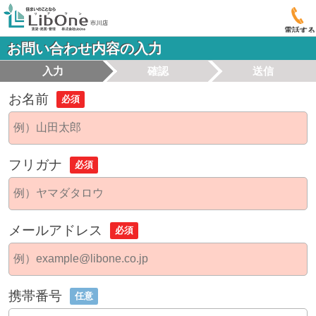
電話する
お問い合わせ内容の入力
入力
確認
送信
お名前
必須
フリガナ
必須
メールアドレス
必須
携帯番号
任意