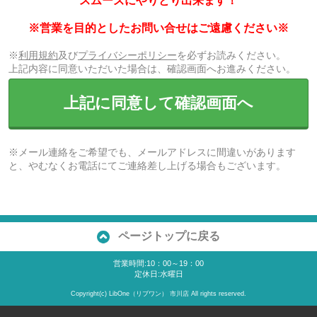
スムーズにやりとり出来ます！
※営業を目的としたお問い合せはご遠慮ください※
※
利用規約
及び
プライバシーポリシー
を必ずお読みください。
上記内容に同意いただいた場合は、確認画面へお進みください。
上記に同意して確認画面へ
※メール連絡をご希望でも、メールアドレスに間違いがあります
と、やむなくお電話にてご連絡差し上げる場合もございます。
ページトップに戻る
営業時間:10：00～19：00
定休日:水曜日
Copyright(c) LibOne（リブワン） 市川店 All rights reserved.