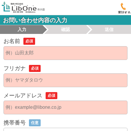
電話する
お問い合わせ内容の入力
入力
確認
送信
お名前
必須
フリガナ
必須
メールアドレス
必須
携帯番号
任意