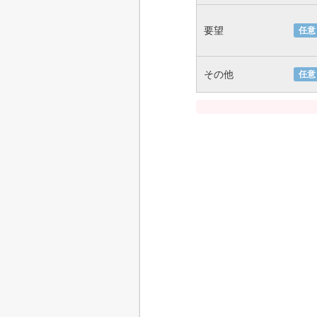
要望
任意
その他
任意