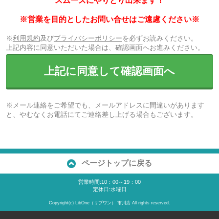
スムーズにやりとり出来ます！
※営業を目的としたお問い合せはご遠慮ください※
※
利用規約
及び
プライバシーポリシー
を必ずお読みください。
上記内容に同意いただいた場合は、確認画面へお進みください。
上記に同意して確認画面へ
※メール連絡をご希望でも、メールアドレスに間違いがあります
と、やむなくお電話にてご連絡差し上げる場合もございます。
ページトップに戻る
営業時間:10：00～19：00
定休日:水曜日
Copyright(c) LibOne（リブワン） 市川店 All rights reserved.