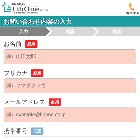
電話する
お問い合わせ内容の入力
入力
確認
送信
お名前
必須
フリガナ
必須
メールアドレス
必須
携帯番号
任意